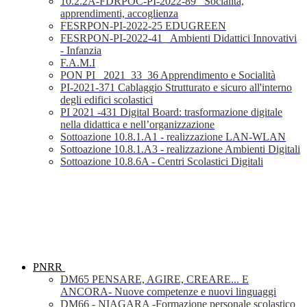
10.2.2A-FDRPOC-PI-2022-89_ Socialità,
apprendimenti, accoglienza
FESRPON-PI-2022-25 EDUGREEN
FESRPON-PI-2022-41_ Ambienti Didattici Innovativi
- Infanzia
F.A.M.I
PON PI_ 2021_33_36 Apprendimento e Socialità
PI-2021-371 Cablaggio Strutturato e sicuro all'interno
degli edifici scolastici
PI 2021 -431 Digital Board: trasformazione digitale
nella didattica e nell’organizzazione
Sottoazione 10.8.1.A1 - realizzazione LAN-WLAN
Sottoazione 10.8.1.A3 - realizzazione Ambienti Digitali
Sottoazione 10.8.6A - Centri Scolastici Digitali
PNRR
DM65 PENSARE, AGIRE, CREARE... E
ANCORA- Nuove competenze e nuovi linguaggi
DM66 - NIAGARA -Formazione personale scolastico