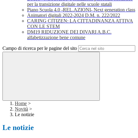
per la transizione digitale nelle scuole statali
Piano Scuola 4.0 -REL.AZIONI- Next generation class
Animatori digitali 2022-2024 D.M. n. 222/2022
CARING CITIZEN: LA CITTADINANZA ATTIVA
CON LE STEM
DM19 RIDUZIONE DEI DIVARI A.B.C.
alfabetizzazione bene comune
Campo di ricerca per le pagine del sito
Home
>
Novità
>
Le notizie
Le notizie