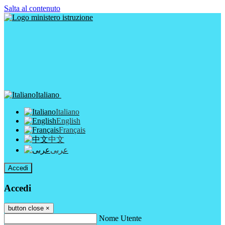
Salta al contenuto
Italiano
Italiano
English
Français
中文
عربى
Accedi
Accedi
button close
×
Nome Utente