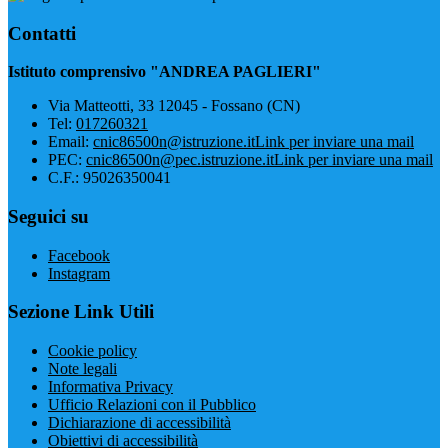
Contatti
Istituto comprensivo "ANDREA PAGLIERI"
Via Matteotti, 33 12045 - Fossano (CN)
Tel:
017260321
Email:
cnic86500n@istruzione.it
Link per inviare una mail
PEC:
cnic86500n@pec.istruzione.it
Link per inviare una mail
C.F.: 95026350041
Seguici su
Facebook
Instagram
Sezione Link Utili
Cookie policy
Note legali
Informativa Privacy
Ufficio Relazioni con il Pubblico
Dichiarazione di accessibilità
Obiettivi di accessibilità