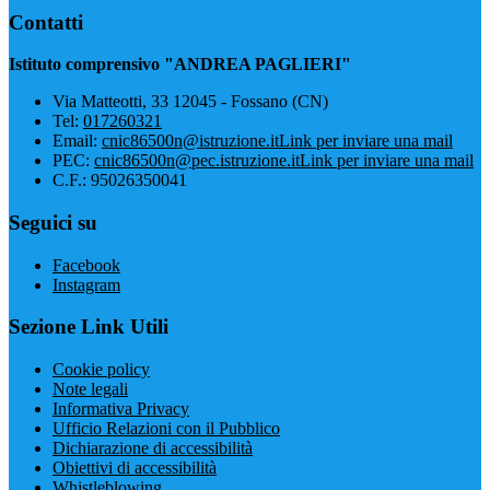
Contatti
Istituto comprensivo "ANDREA PAGLIERI"
Via Matteotti, 33 12045 - Fossano (CN)
Tel:
017260321
Email:
cnic86500n@istruzione.it
Link per inviare una mail
PEC:
cnic86500n@pec.istruzione.it
Link per inviare una mail
C.F.: 95026350041
Seguici su
Facebook
Instagram
Sezione Link Utili
Cookie policy
Note legali
Informativa Privacy
Ufficio Relazioni con il Pubblico
Dichiarazione di accessibilità
Obiettivi di accessibilità
Whistleblowing