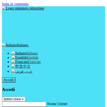
Salta al contenuto
Italiano
Italiano
English
Français
中文
عربى
Accedi
Accedi
button close
×
Nome Utente