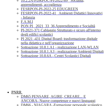
10.2.2A-FDRPOC-PI-2022-89_ Socialità,
apprendimenti, accoglienza
FESRPON-PI-2022-25 EDUGREEN
FESRPON-PI-2022-41_ Ambienti Didattici Innovativi
- Infanzia
F.A.M.I
PON PI_ 2021_33_36 Apprendimento e Socialità
PI-2021-371 Cablaggio Strutturato e sicuro all'interno
degli edifici scolastici
PI 2021 -431 Digital Board: trasformazione digitale
nella didattica e nell’organizzazione
Sottoazione 10.8.1.A1 - realizzazione LAN-WLAN
Sottoazione 10.8.1.A3 - realizzazione Ambienti Digitali
Sottoazione 10.8.6A - Centri Scolastici Digitali
PNRR
DM65 PENSARE, AGIRE, CREARE... E
ANCORA- Nuove competenze e nuovi linguaggi
DM66 - NIAGARA -Formazione personale scolastico