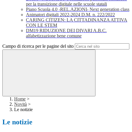
per la transizione digitale nelle scuole statali
Piano Scuola 4.0 -REL.AZIONI- Next generation class
Animatori digitali 2022-2024 D.M. n. 222/2022
CARING CITIZEN: LA CITTADINANZA ATTIVA
CON LE STEM
DM19 RIDUZIONE DEI DIVARI A.B.C.
alfabetizzazione bene comune
Campo di ricerca per le pagine del sito
Home
>
Novità
>
Le notizie
Le notizie