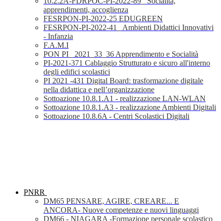
10.2.2A-FDRPOC-PI-2022-89_ Socialità,
apprendimenti, accoglienza
FESRPON-PI-2022-25 EDUGREEN
FESRPON-PI-2022-41_ Ambienti Didattici Innovativi
- Infanzia
F.A.M.I
PON PI_ 2021_33_36 Apprendimento e Socialità
PI-2021-371 Cablaggio Strutturato e sicuro all'interno
degli edifici scolastici
PI 2021 -431 Digital Board: trasformazione digitale
nella didattica e nell’organizzazione
Sottoazione 10.8.1.A1 - realizzazione LAN-WLAN
Sottoazione 10.8.1.A3 - realizzazione Ambienti Digitali
Sottoazione 10.8.6A - Centri Scolastici Digitali
PNRR
DM65 PENSARE, AGIRE, CREARE... E
ANCORA- Nuove competenze e nuovi linguaggi
DM66 - NIAGARA -Formazione personale scolastico