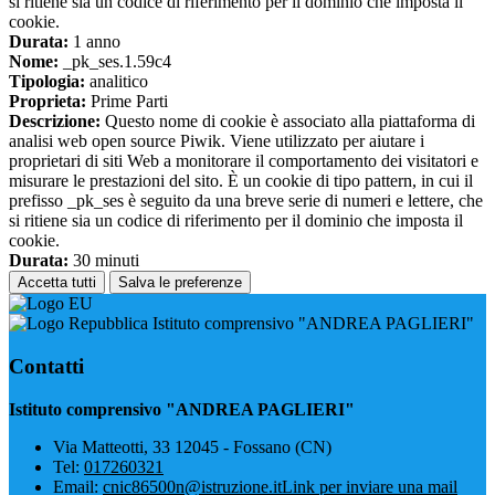
si ritiene sia un codice di riferimento per il dominio che imposta il
cookie.
Durata:
1 anno
Nome:
_pk_ses.1.59c4
Tipologia:
analitico
Proprieta:
Prime Parti
Descrizione:
Questo nome di cookie è associato alla piattaforma di
analisi web open source Piwik. Viene utilizzato per aiutare i
proprietari di siti Web a monitorare il comportamento dei visitatori e
misurare le prestazioni del sito. È un cookie di tipo pattern, in cui il
prefisso _pk_ses è seguito da una breve serie di numeri e lettere, che
si ritiene sia un codice di riferimento per il dominio che imposta il
cookie.
Durata:
30 minuti
Accetta tutti
Salva le preferenze
Istituto comprensivo "ANDREA PAGLIERI"
Contatti
Istituto comprensivo "ANDREA PAGLIERI"
Via Matteotti, 33 12045 - Fossano (CN)
Tel:
017260321
Email:
cnic86500n@istruzione.it
Link per inviare una mail