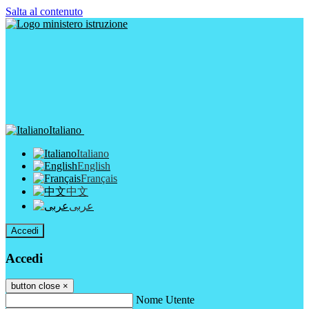
Salta al contenuto
Italiano
Italiano
English
Français
中文
عربى
Accedi
Accedi
button close
×
Nome Utente