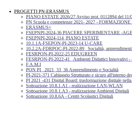
PROGETTI PN-ERASMUS
PIANO ESTATE 2026/27 Avviso prot. 0112894 del 11/
PN Scuola e competenze 2021- 2027 - FORMAZIONE D
ERASMUS+
FSEPNPI-2024-36 PIACERE SPERIMENTARE -A
FSEPNPI-2024-114_PIANO ESTATE
10.1.1A-FSEPON-PI-2023-14 U-CARE
10.2.2A-FDRPOC-PI-2022-89_ Socialità, apprendimenti
FESRPON-PI-2022-25 EDUGREEN
FESRPON-PI-2022-41_ Ambienti Didattici Innovativi - 
F.A.M.I
PON PI_ 2021_33_36 Apprendimento e Socialità
PI-2021-371 Cablaggio Strutturato e sicuro all'interno degl
PI 2021 -431 Digital Board: trasformazione digitale nella
Sottoazione 10.8.1.A1 - realizzazione LAN-WLAN
Sottoazione 10.8.1.A3 - realizzazione Ambienti Digitali
Sottoazione 10.8.6A - Centri Scolastici Digitali