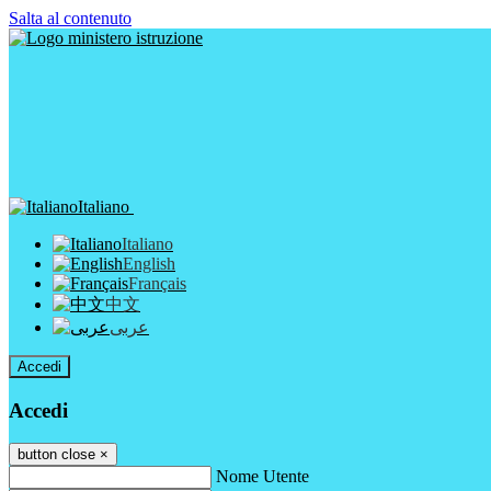
Salta al contenuto
Italiano
Italiano
English
Français
中文
عربى
Accedi
Accedi
button close
×
Nome Utente