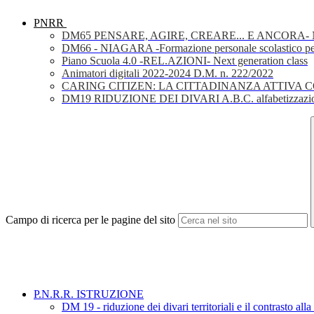
PNRR
DM65 PENSARE, AGIRE, CREARE... E ANCORA- Nuov
DM66 - NIAGARA -Formazione personale scolastico per la 
Piano Scuola 4.0 -REL.AZIONI- Next generation class
Animatori digitali 2022-2024 D.M. n. 222/2022
CARING CITIZEN: LA CITTADINANZA ATTIVA 
DM19 RIDUZIONE DEI DIVARI A.B.C. alfabetizzazio
Campo di ricerca per le pagine del sito
P.N.R.R. ISTRUZIONE
DM 19 - riduzione dei divari territoriali e il contrasto alla