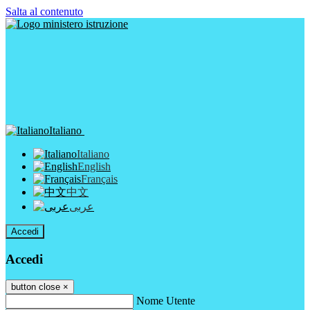
Salta al contenuto
Italiano
Italiano
English
Français
中文
عربى
Accedi
Accedi
button close
×
Nome Utente