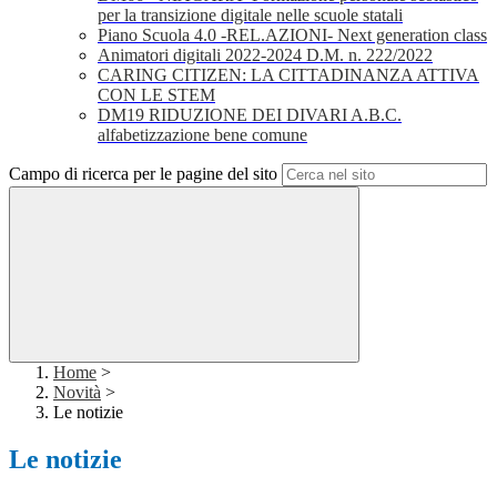
per la transizione digitale nelle scuole statali
Piano Scuola 4.0 -REL.AZIONI- Next generation class
Animatori digitali 2022-2024 D.M. n. 222/2022
CARING CITIZEN: LA CITTADINANZA ATTIVA
CON LE STEM
DM19 RIDUZIONE DEI DIVARI A.B.C.
alfabetizzazione bene comune
Campo di ricerca per le pagine del sito
Home
>
Novità
>
Le notizie
Le notizie