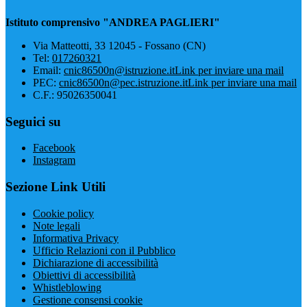
Istituto comprensivo "ANDREA PAGLIERI"
Via Matteotti, 33 12045 - Fossano (CN)
Tel:
017260321
Email:
cnic86500n@istruzione.it
Link per inviare una mail
PEC:
cnic86500n@pec.istruzione.it
Link per inviare una mail
C.F.: 95026350041
Seguici su
Facebook
Instagram
Sezione Link Utili
Cookie policy
Note legali
Informativa Privacy
Ufficio Relazioni con il Pubblico
Dichiarazione di accessibilità
Obiettivi di accessibilità
Whistleblowing
Gestione consensi cookie