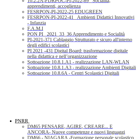
10.2.2A-FDRPOC-PI-2022-89_ Socialità,
apprendimenti, accoglienza
FESRPON-PI-2022-25 EDUGREEN
FESRPON-PI-2022-41_ Ambienti Didattici Innovativi
- Infanzia
F.A.M.I
PON PI_ 2021_33_36 Apprendimento e Socialità
PI-2021-371 Cablaggio Strutturato e sicuro all'interno
degli edifici scolastici
PI 2021 -431 Digital Board: trasformazione digitale
nella didattica e nell’organizzazione
Sottoazione 10.8.1.A1 - realizzazione LAN-WLAN
Sottoazione 10.8.1.A3 - realizzazione Ambienti Digitali
Sottoazione 10.8.6A - Centri Scolastici Digitali
PNRR
DM65 PENSARE, AGIRE, CREARE... E
ANCORA- Nuove competenze e nuovi linguaggi
DM66 - NIAGARA -Formazione personale scolastico