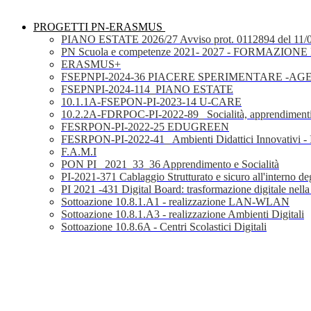
PROGETTI PN-ERASMUS
PIANO ESTATE 2026/27 Avviso prot. 0112894 del 11/
PN Scuola e competenze 2021- 2027 - FORMAZIONE D
ERASMUS+
FSEPNPI-2024-36 PIACERE SPERIMENTARE -A
FSEPNPI-2024-114_PIANO ESTATE
10.1.1A-FSEPON-PI-2023-14 U-CARE
10.2.2A-FDRPOC-PI-2022-89_ Socialità, apprendimenti
FESRPON-PI-2022-25 EDUGREEN
FESRPON-PI-2022-41_ Ambienti Didattici Innovativi - 
F.A.M.I
PON PI_ 2021_33_36 Apprendimento e Socialità
PI-2021-371 Cablaggio Strutturato e sicuro all'interno degl
PI 2021 -431 Digital Board: trasformazione digitale nella
Sottoazione 10.8.1.A1 - realizzazione LAN-WLAN
Sottoazione 10.8.1.A3 - realizzazione Ambienti Digitali
Sottoazione 10.8.6A - Centri Scolastici Digitali