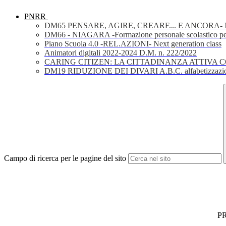
PNRR
DM65 PENSARE, AGIRE, CREARE... E ANCORA- Nuov
DM66 - NIAGARA -Formazione personale scolastico per la 
Piano Scuola 4.0 -REL.AZIONI- Next generation class
Animatori digitali 2022-2024 D.M. n. 222/2022
CARING CITIZEN: LA CITTADINANZA ATTIVA 
DM19 RIDUZIONE DEI DIVARI A.B.C. alfabetizzazio
Campo di ricerca per le pagine del sito
P