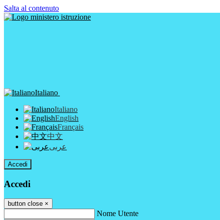
Salta al contenuto
Italiano
Italiano
English
Français
中文
عربى
Accedi
Accedi
button close
×
Nome Utente