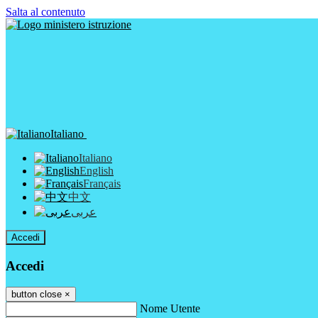
Salta al contenuto
Italiano
Italiano
English
Français
中文
عربى
Accedi
Accedi
button close
×
Nome Utente