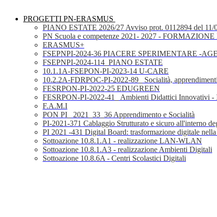
PROGETTI PN-ERASMUS
PIANO ESTATE 2026/27 Avviso prot. 0112894 del 11/
PN Scuola e competenze 2021- 2027 - FORMAZIONE D
ERASMUS+
FSEPNPI-2024-36 PIACERE SPERIMENTARE -A
FSEPNPI-2024-114_PIANO ESTATE
10.1.1A-FSEPON-PI-2023-14 U-CARE
10.2.2A-FDRPOC-PI-2022-89_ Socialità, apprendimenti
FESRPON-PI-2022-25 EDUGREEN
FESRPON-PI-2022-41_ Ambienti Didattici Innovativi - 
F.A.M.I
PON PI_ 2021_33_36 Apprendimento e Socialità
PI-2021-371 Cablaggio Strutturato e sicuro all'interno degl
PI 2021 -431 Digital Board: trasformazione digitale nella
Sottoazione 10.8.1.A1 - realizzazione LAN-WLAN
Sottoazione 10.8.1.A3 - realizzazione Ambienti Digitali
Sottoazione 10.8.6A - Centri Scolastici Digitali