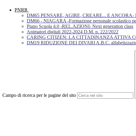
PNRR
DM65 PENSARE, AGIRE, CREARE... E ANCORA- Nuov
DM66 - NIAGARA -Formazione personale scolastico per la 
Piano Scuola 4.0 -REL.AZIONI- Next generation class
Animatori digitali 2022-2024 D.M. n. 222/2022
CARING CITIZEN: LA CITTADINANZA ATTIVA 
DM19 RIDUZIONE DEI DIVARI A.B.C. alfabetizzazio
Campo di ricerca per le pagine del sito