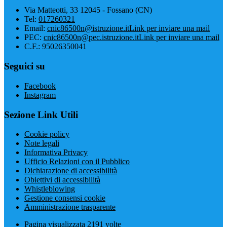
Via Matteotti, 33 12045 - Fossano (CN)
Tel:
017260321
Email:
cnic86500n@istruzione.it
Link per inviare una mail
PEC:
cnic86500n@pec.istruzione.it
Link per inviare una mail
C.F.: 95026350041
Seguici su
Facebook
Instagram
Sezione Link Utili
Cookie policy
Note legali
Informativa Privacy
Ufficio Relazioni con il Pubblico
Dichiarazione di accessibilità
Obiettivi di accessibilità
Whistleblowing
Gestione consensi cookie
Amministrazione trasparente
Pagina visualizzata
2191
volte