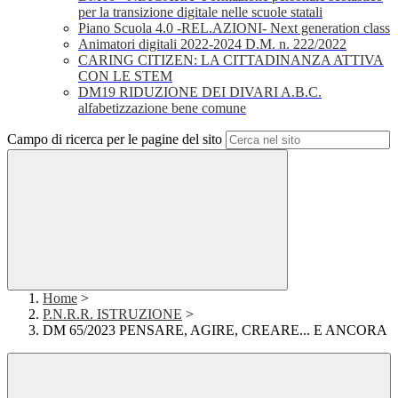
per la transizione digitale nelle scuole statali
Piano Scuola 4.0 -REL.AZIONI- Next generation class
Animatori digitali 2022-2024 D.M. n. 222/2022
CARING CITIZEN: LA CITTADINANZA ATTIVA
CON LE STEM
DM19 RIDUZIONE DEI DIVARI A.B.C.
alfabetizzazione bene comune
Campo di ricerca per le pagine del sito
Home
>
P.N.R.R. ISTRUZIONE
>
DM 65/2023 PENSARE, AGIRE, CREARE... E ANCORA