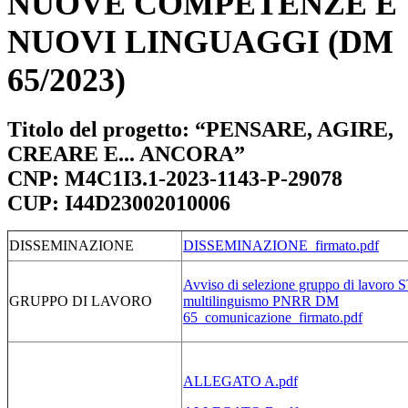
NUOVE COMPETENZE E
NUOVI LINGUAGGI (DM
65/2023)
Titolo del progetto: “PENSARE, AGIRE,
CREARE E... ANCORA”
CNP: M4C1I3.1-2023-1143-P-29078
CUP: I44D23002010006
DISSEMINAZIONE
DISSEMINAZIONE_firmato.pdf
Avviso di selezione gruppo di lavor
GRUPPO DI LAVORO
multilinguismo PNRR DM
65_comunicazione_firmato.pdf
ALLEGATO A.pdf