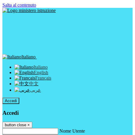
Salta al contenuto
Italiano
Italiano
English
Français
中文
عربى
Accedi
Accedi
button close
×
Nome Utente