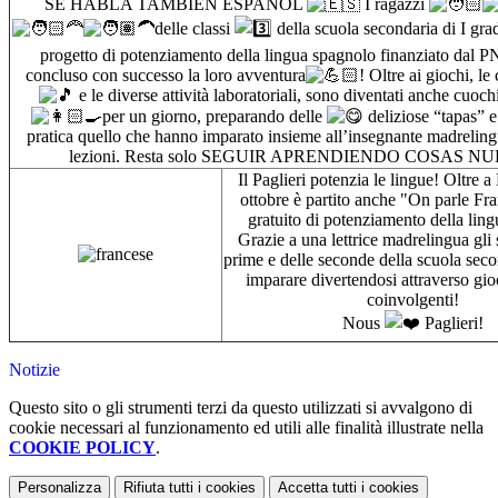
SE HABLA TAMBIÉN ESPAÑOL
I ragazzi
delle classi
della scuola secondaria di I gra
progetto di potenziamento della lingua spagnolo finanziato dal
concluso con successo la loro avventura
! Oltre ai giochi, l
e le diverse attività laboratoriali, sono diventati anche cuoch
per un giorno, preparando delle
deliziose “tapas” e
pratica quello che hanno imparato insieme
all’insegnante madreling
lezioni. Resta solo SEGUIR APRENDIENDO COSAS N
Il Paglieri potenzia le lingue! Oltre a
ottobre è partito anche "On parle Fra
gratuito di potenziamento della ling
Grazie a una lettrice madrelingua gli 
prime e delle seconde della scuola sec
imparare divertendosi attraverso gioc
coinvolgenti!
Nous
Paglieri!
Notizie
Questo sito o gli strumenti terzi da questo utilizzati si avvalgono di
cookie necessari al funzionamento ed utili alle finalità illustrate nella
COOKIE POLICY
.
Personalizza
Rifiuta tutti
i cookies
Accetta tutti
i cookies