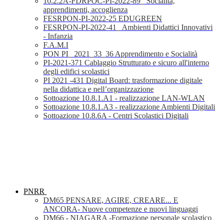
10.2.2A-FDRPOC-PI-2022-89_ Socialità,
apprendimenti, accoglienza
FESRPON-PI-2022-25 EDUGREEN
FESRPON-PI-2022-41_ Ambienti Didattici Innovativi
- Infanzia
F.A.M.I
PON PI_ 2021_33_36 Apprendimento e Socialità
PI-2021-371 Cablaggio Strutturato e sicuro all'interno
degli edifici scolastici
PI 2021 -431 Digital Board: trasformazione digitale
nella didattica e nell’organizzazione
Sottoazione 10.8.1.A1 - realizzazione LAN-WLAN
Sottoazione 10.8.1.A3 - realizzazione Ambienti Digitali
Sottoazione 10.8.6A - Centri Scolastici Digitali
PNRR
DM65 PENSARE, AGIRE, CREARE... E
ANCORA- Nuove competenze e nuovi linguaggi
DM66 - NIAGARA -Formazione personale scolastico