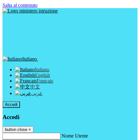
Salta al contenuto
Italiano
Italiano
English
Français
中文
عربى
Accedi
Accedi
button close
×
Nome Utente