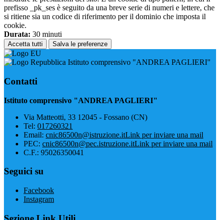
prefisso _pk_ses è seguito da una breve serie di numeri e lettere, che
si ritiene sia un codice di riferimento per il dominio che imposta il
cookie.
Durata:
30 minuti
Accetta tutti
Salva le preferenze
Istituto comprensivo "ANDREA PAGLIERI"
Contatti
Istituto comprensivo "ANDREA PAGLIERI"
Via Matteotti, 33 12045 - Fossano (CN)
Tel:
017260321
Email:
cnic86500n@istruzione.it
Link per inviare una mail
PEC:
cnic86500n@pec.istruzione.it
Link per inviare una mail
C.F.: 95026350041
Seguici su
Facebook
Instagram
Sezione Link Utili