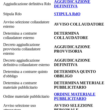
AGGIUDICAZIONE
Aggiudicazione definitiva Rdo
DEFINITIVA
Stipula Rdo
STIPULA RdO
Avviso selezione collaudatore
AVVISO COLLAUDATORE
esterno
Determina a contrarre
DETERMINA
collaudatore esterno
COLLAUDATORE
Decreto aggiudicazione
AGGIUDICAZIONE
provvisoria collaudatore
PROVVISORIA
esterno
Decreto aggiudicazione
AGGIUDICAZIONE
definitiva collaudatore esterno
DEFINITIVA
Determina a contrarre quinto
DETERMINA QUINTO
d'obbligo
OBBLIGO
Determina a contrarre
DETERMINA METERIALE
materiale pubblicitario
PUBBLICITARIO
ORDINE MATERIALE
Ordine materiale pubblicitario
PUBBLICITARIO
Avviso selezione uso
AVVISO SELEZIONE
attrezzature
PERSONALE