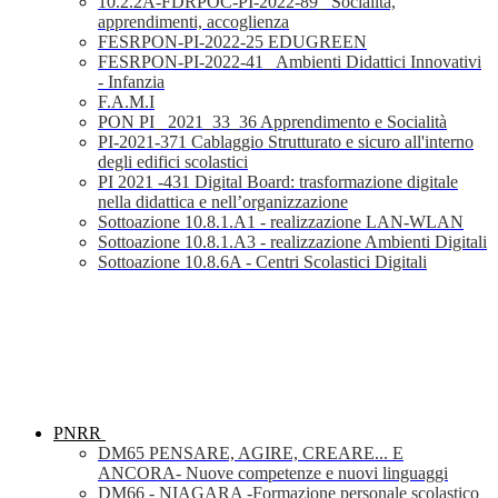
10.2.2A-FDRPOC-PI-2022-89_ Socialità,
apprendimenti, accoglienza
FESRPON-PI-2022-25 EDUGREEN
FESRPON-PI-2022-41_ Ambienti Didattici Innovativi
- Infanzia
F.A.M.I
PON PI_ 2021_33_36 Apprendimento e Socialità
PI-2021-371 Cablaggio Strutturato e sicuro all'interno
degli edifici scolastici
PI 2021 -431 Digital Board: trasformazione digitale
nella didattica e nell’organizzazione
Sottoazione 10.8.1.A1 - realizzazione LAN-WLAN
Sottoazione 10.8.1.A3 - realizzazione Ambienti Digitali
Sottoazione 10.8.6A - Centri Scolastici Digitali
PNRR
DM65 PENSARE, AGIRE, CREARE... E
ANCORA- Nuove competenze e nuovi linguaggi
DM66 - NIAGARA -Formazione personale scolastico