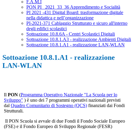
F.A.M.I
PON PI_ 2021_33_36 Apprendimento e Socialità
PI 2021 -431 Digital Board: trasformazione digitale
nella didattica e nell’organizzazione
PI-2021-371 Cablaggio Strutturato e sicuro all'interno
degli edifici scolastici
Sottoazione 10.8.6A - Centri Scolastici Digitali
Sottoazione 10.8.1.A3 - realizzazione Ambienti Digitali
Sottoazione 10.8.1.A1 - realizzazione LAN-WLAN
Sottoazione 10.8.1.A1 - realizzazione
LAN-WLAN
Il
PON
(
Programma Operativo Nazionale "La Scuola per lo
Sviluppo"
) è uno dei 7 programmi operativi nazionali previsti
dal
Quadro Comunitario di Sostegno (QCS)
finanziati dai Fondi
Strutturali.
Il PON Scuola si avvale di due Fondi il Fondo Sociale Europeo
(FSE) e il Fondo Europeo di Sviluppo Regionale (FESR)