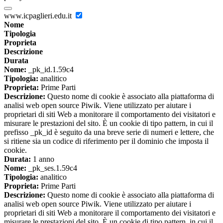
www.icpaglieri.edu.it
Nome
Tipologia
Proprieta
Descrizione
Durata
Nome:
_pk_id.1.59c4
Tipologia:
analitico
Proprieta:
Prime Parti
Descrizione:
Questo nome di cookie è associato alla piattaforma di
analisi web open source Piwik. Viene utilizzato per aiutare i
proprietari di siti Web a monitorare il comportamento dei visitatori e
misurare le prestazioni del sito. È un cookie di tipo pattern, in cui il
prefisso _pk_id è seguito da una breve serie di numeri e lettere, che
si ritiene sia un codice di riferimento per il dominio che imposta il
cookie.
Durata:
1 anno
Nome:
_pk_ses.1.59c4
Tipologia:
analitico
Proprieta:
Prime Parti
Descrizione:
Questo nome di cookie è associato alla piattaforma di
analisi web open source Piwik. Viene utilizzato per aiutare i
proprietari di siti Web a monitorare il comportamento dei visitatori e
misurare le prestazioni del sito. È un cookie di tipo pattern, in cui il