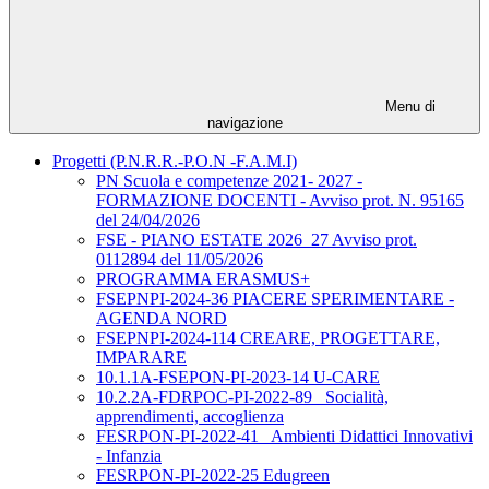
Menu di
navigazione
Progetti (P.N.R.R.-P.O.N -F.A.M.I)
PN Scuola e competenze 2021- 2027 -
FORMAZIONE DOCENTI - Avviso prot. N. 95165
del 24/04/2026
FSE - PIANO ESTATE 2026_27 Avviso prot.
0112894 del 11/05/2026
PROGRAMMA ERASMUS+
FSEPNPI-2024-36 PIACERE SPERIMENTARE -
AGENDA NORD
FSEPNPI-2024-114 CREARE, PROGETTARE,
IMPARARE
10.1.1A-FSEPON-PI-2023-14 U-CARE
10.2.2A-FDRPOC-PI-2022-89_ Socialità,
apprendimenti, accoglienza
FESRPON-PI-2022-41_ Ambienti Didattici Innovativi
- Infanzia
FESRPON-PI-2022-25 Edugreen