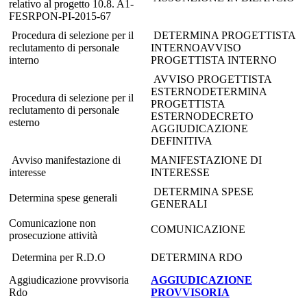
relativo al progetto 10.8. A1-
FESRPON-PI-2015-67
Procedura di selezione per il
DETERMINA PROGETTISTA
reclutamento di personale
INTERNO
AVVISO
interno
PROGETTISTA INTERNO
AVVISO PROGETTISTA
ESTERNO
DETERMINA
Procedura di selezione per il
PROGETTISTA
reclutamento di personale
ESTERNO
DECRETO
esterno
AGGIUDICAZIONE
DEFINITIVA
Avviso manifestazione di
MANIFESTAZIONE DI
interesse
INTERESSE
DETERMINA SPESE
Determina spese generali
GENERALI
Comunicazione non
COMUNICAZIONE
prosecuzione attività
Determina per R.D.O
DETERMINA RDO
Aggiudicazione provvisoria
AGGIUDICAZIONE
Rdo
PROVVISORIA