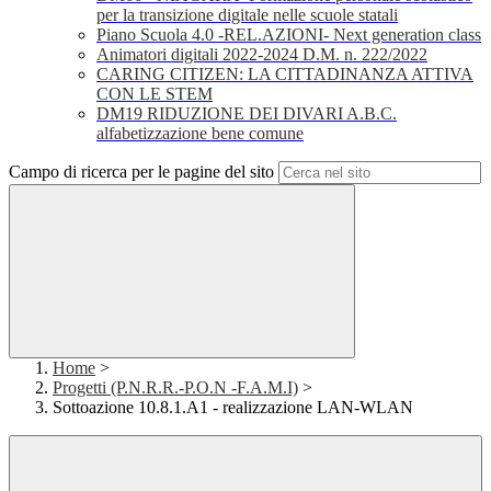
per la transizione digitale nelle scuole statali
Piano Scuola 4.0 -REL.AZIONI- Next generation class
Animatori digitali 2022-2024 D.M. n. 222/2022
CARING CITIZEN: LA CITTADINANZA ATTIVA
CON LE STEM
DM19 RIDUZIONE DEI DIVARI A.B.C.
alfabetizzazione bene comune
Campo di ricerca per le pagine del sito
Home
>
Progetti (P.N.R.R.-P.O.N -F.A.M.I)
>
Sottoazione 10.8.1.A1 - realizzazione LAN-WLAN