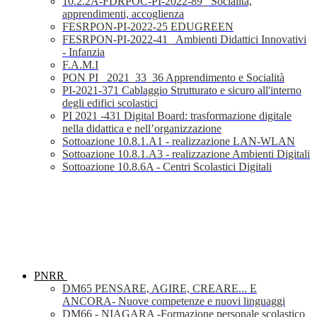
10.2.2A-FDRPOC-PI-2022-89_ Socialità,
apprendimenti, accoglienza
FESRPON-PI-2022-25 EDUGREEN
FESRPON-PI-2022-41_ Ambienti Didattici Innovativi
- Infanzia
F.A.M.I
PON PI_ 2021_33_36 Apprendimento e Socialità
PI-2021-371 Cablaggio Strutturato e sicuro all'interno
degli edifici scolastici
PI 2021 -431 Digital Board: trasformazione digitale
nella didattica e nell’organizzazione
Sottoazione 10.8.1.A1 - realizzazione LAN-WLAN
Sottoazione 10.8.1.A3 - realizzazione Ambienti Digitali
Sottoazione 10.8.6A - Centri Scolastici Digitali
PNRR
DM65 PENSARE, AGIRE, CREARE... E
ANCORA- Nuove competenze e nuovi linguaggi
DM66 - NIAGARA -Formazione personale scolastico