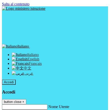
Salta al contenuto
Italiano
Italiano
English
Français
中文
عربى
Accedi
Accedi
button close
×
Nome Utente