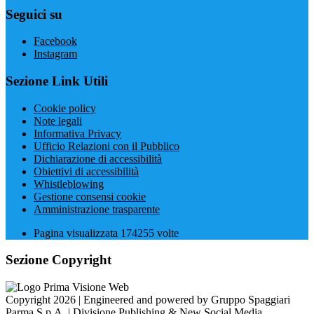
Seguici su
Facebook
Instagram
Sezione Link Utili
Cookie policy
Note legali
Informativa Privacy
Ufficio Relazioni con il Pubblico
Dichiarazione di accessibilità
Obiettivi di accessibilità
Whistleblowing
Gestione consensi cookie
Amministrazione trasparente
Pagina visualizzata
174255
volte
Sezione Copyright
Copyright 2026 | Engineered and powered by Gruppo Spaggiari
Parma S.p.A. | Divisione Publishing & New Social Media