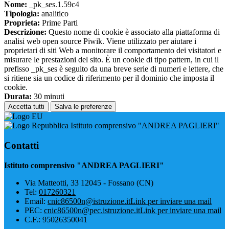
Nome:
_pk_ses.1.59c4
Tipologia:
analitico
Proprieta:
Prime Parti
Descrizione:
Questo nome di cookie è associato alla piattaforma di
analisi web open source Piwik. Viene utilizzato per aiutare i
proprietari di siti Web a monitorare il comportamento dei visitatori e
misurare le prestazioni del sito. È un cookie di tipo pattern, in cui il
prefisso _pk_ses è seguito da una breve serie di numeri e lettere, che
si ritiene sia un codice di riferimento per il dominio che imposta il
cookie.
Durata:
30 minuti
Accetta tutti
Salva le preferenze
Istituto comprensivo "ANDREA PAGLIERI"
Contatti
Istituto comprensivo "ANDREA PAGLIERI"
Via Matteotti, 33 12045 - Fossano (CN)
Tel:
017260321
Email:
cnic86500n@istruzione.it
Link per inviare una mail
PEC:
cnic86500n@pec.istruzione.it
Link per inviare una mail
C.F.: 95026350041