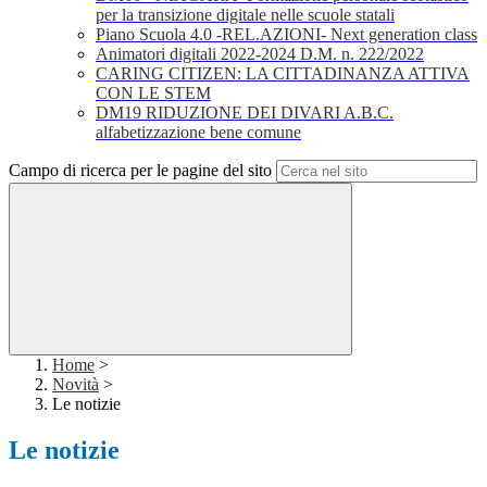
per la transizione digitale nelle scuole statali
Piano Scuola 4.0 -REL.AZIONI- Next generation class
Animatori digitali 2022-2024 D.M. n. 222/2022
CARING CITIZEN: LA CITTADINANZA ATTIVA
CON LE STEM
DM19 RIDUZIONE DEI DIVARI A.B.C.
alfabetizzazione bene comune
Campo di ricerca per le pagine del sito
Home
>
Novità
>
Le notizie
Le notizie