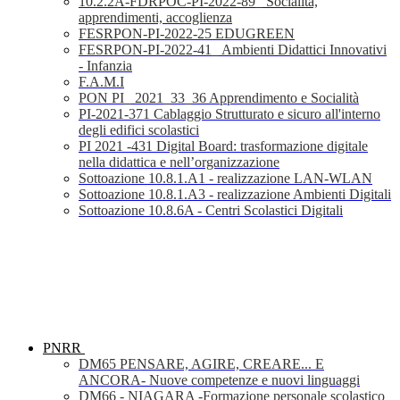
10.2.2A-FDRPOC-PI-2022-89_ Socialità,
apprendimenti, accoglienza
FESRPON-PI-2022-25 EDUGREEN
FESRPON-PI-2022-41_ Ambienti Didattici Innovativi
- Infanzia
F.A.M.I
PON PI_ 2021_33_36 Apprendimento e Socialità
PI-2021-371 Cablaggio Strutturato e sicuro all'interno
degli edifici scolastici
PI 2021 -431 Digital Board: trasformazione digitale
nella didattica e nell’organizzazione
Sottoazione 10.8.1.A1 - realizzazione LAN-WLAN
Sottoazione 10.8.1.A3 - realizzazione Ambienti Digitali
Sottoazione 10.8.6A - Centri Scolastici Digitali
PNRR
DM65 PENSARE, AGIRE, CREARE... E
ANCORA- Nuove competenze e nuovi linguaggi
DM66 - NIAGARA -Formazione personale scolastico