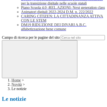
per la transizione digitale nelle scuole statali
Piano Scuola 4.0 -REL.AZIONI- Next generation class
Animatori digitali 2022-2024 D.M. n. 222/2022
CARING CITIZEN: LA CITTADINANZA ATTIVA
CON LE STEM
DM19 RIDUZIONE DEI DIVARI A.B.C.
alfabetizzazione bene comune
Campo di ricerca per le pagine del sito
Home
>
Novità
>
Le notizie
Le notizie