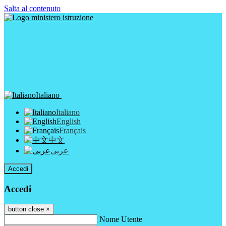
Salta al contenuto
Italiano
Italiano
English
Français
中文
عربى
Accedi
Accedi
button close
×
Nome Utente