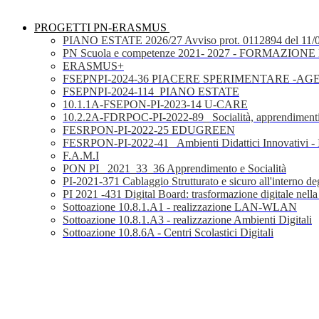
PROGETTI PN-ERASMUS
PIANO ESTATE 2026/27 Avviso prot. 0112894 del 11/
PN Scuola e competenze 2021- 2027 - FORMAZIONE D
ERASMUS+
FSEPNPI-2024-36 PIACERE SPERIMENTARE -A
FSEPNPI-2024-114_PIANO ESTATE
10.1.1A-FSEPON-PI-2023-14 U-CARE
10.2.2A-FDRPOC-PI-2022-89_ Socialità, apprendimenti
FESRPON-PI-2022-25 EDUGREEN
FESRPON-PI-2022-41_ Ambienti Didattici Innovativi - 
F.A.M.I
PON PI_ 2021_33_36 Apprendimento e Socialità
PI-2021-371 Cablaggio Strutturato e sicuro all'interno degl
PI 2021 -431 Digital Board: trasformazione digitale nella
Sottoazione 10.8.1.A1 - realizzazione LAN-WLAN
Sottoazione 10.8.1.A3 - realizzazione Ambienti Digitali
Sottoazione 10.8.6A - Centri Scolastici Digitali