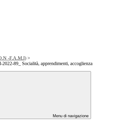
.O.N -F.A.M.I)
>
022-89_ Socialità, apprendimenti, accoglienza
Menu di navigazione