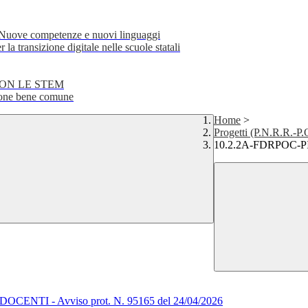
e competenze e nuovi linguaggi
transizione digitale nelle scuole statali
CON LE STEM
ne bene comune
Home
>
Progetti (P.N.R.R.-P
10.2.2A-FDRPOC-PI-2
OCENTI - Avviso prot. N. 95165 del 24/04/2026