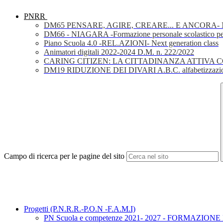
PNRR
DM65 PENSARE, AGIRE, CREARE... E ANCORA- Nuov
DM66 - NIAGARA -Formazione personale scolastico per la 
Piano Scuola 4.0 -REL.AZIONI- Next generation class
Animatori digitali 2022-2024 D.M. n. 222/2022
CARING CITIZEN: LA CITTADINANZA ATTIVA 
DM19 RIDUZIONE DEI DIVARI A.B.C. alfabetizzazio
Campo di ricerca per le pagine del sito
Progetti (P.N.R.R.-P.O.N -F.A.M.I)
PN Scuola e competenze 2021- 2027 - FORMAZIONE D