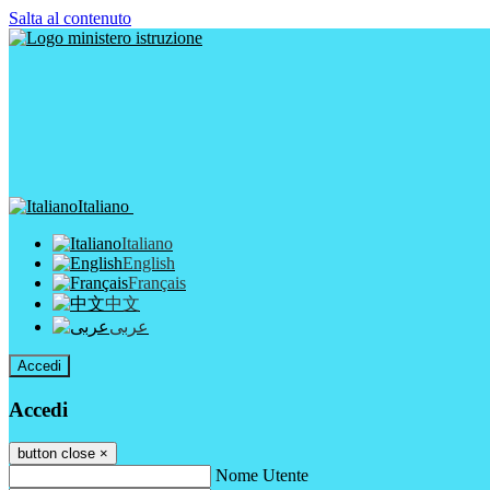
Salta al contenuto
Italiano
Italiano
English
Français
中文
عربى
Accedi
Accedi
button close
×
Nome Utente