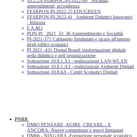
10.2.2A-FDRPOC-PI-2022-89_ Socialità,
apprendimenti, accoglienza
FESRPON-PI-2022-25 EDUGREEN
FESRPON-PI-2022-41_ Ambienti Didattici Innovativi
- Infanzia
F.A.M.I
PON PI_ 2021_33_36 Apprendimento e Socialità
PI-2021-371 Cablaggio Strutturato e sicuro all'interno
degli edifici scolastici
PI 2021 -431 Digital Board: trasformazione digitale
nella didattica e nell’organizzazione
Sottoazione 10.8.1.A1 - realizzazione LAN-WLAN
Sottoazione 10.8.1.A3 - realizzazione Ambienti Digitali
Sottoazione 10.8.6A - Centri Scolastici Digitali
PNRR
DM65 PENSARE, AGIRE, CREARE... E
ANCORA- Nuove competenze e nuovi linguaggi
DM66 - NIAGARA -Formazione personale scolastico