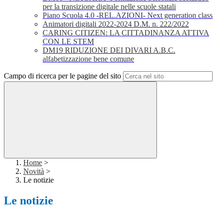
per la transizione digitale nelle scuole statali
Piano Scuola 4.0 -REL.AZIONI- Next generation class
Animatori digitali 2022-2024 D.M. n. 222/2022
CARING CITIZEN: LA CITTADINANZA ATTIVA
CON LE STEM
DM19 RIDUZIONE DEI DIVARI A.B.C.
alfabetizzazione bene comune
Campo di ricerca per le pagine del sito
Home
>
Novità
>
Le notizie
Le notizie