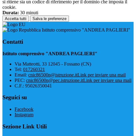
si ritiene sia un codice di riferimento per il dominio che imposta il
cookie.
Durata:
30 minuti
Accetta tutti
Salva le preferenze
Istituto comprensivo "ANDREA PAGLIERI"
Contatti
Istituto comprensivo "ANDREA PAGLIERI"
Via Matteotti, 33 12045 - Fossano (CN)
Tel:
017260321
Email:
cnic86500n@istruzione.it
Link per inviare una mail
PEC:
cnic86500n@pec.istruzione.it
Link per inviare una mail
C.F.: 95026350041
Seguici su
Facebook
Instagram
Sezione Link Utili