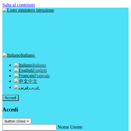
Salta al contenuto
Italiano
Italiano
English
Français
中文
عربى
Accedi
Accedi
button close
×
Nome Utente