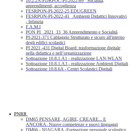
10.2.2A-FDRPOC-PI-2022-89_ Socialità,
apprendimenti, accoglienza
FESRPON-PI-2022-25 EDUGREEN
FESRPON-PI-2022-41_ Ambienti Didattici Innovativi
- Infanzia
F.A.M.I
PON PI_ 2021_33_36 Apprendimento e Socialità
PI-2021-371 Cablaggio Strutturato e sicuro all'interno
degli edifici scolastici
PI 2021 -431 Digital Board: trasformazione digitale
nella didattica e nell’organizzazione
Sottoazione 10.8.1.A1 - realizzazione LAN-WLAN
Sottoazione 10.8.1.A3 - realizzazione Ambienti Digitali
Sottoazione 10.8.6A - Centri Scolastici Digitali
PNRR
DM65 PENSARE, AGIRE, CREARE... E
ANCORA- Nuove competenze e nuovi linguaggi
DM66 - NIAGARA -Formazione personale scolastico