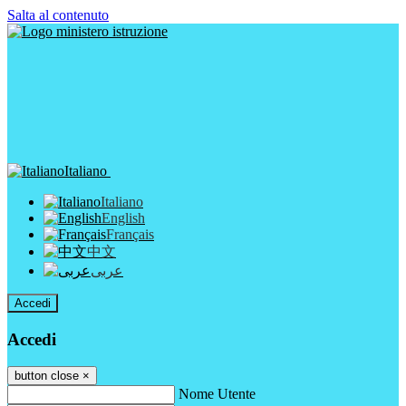
Salta al contenuto
Italiano
Italiano
English
Français
中文
عربى
Accedi
Accedi
button close
×
Nome Utente