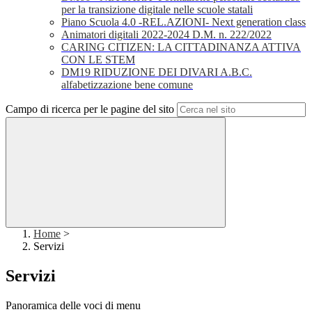
per la transizione digitale nelle scuole statali
Piano Scuola 4.0 -REL.AZIONI- Next generation class
Animatori digitali 2022-2024 D.M. n. 222/2022
CARING CITIZEN: LA CITTADINANZA ATTIVA
CON LE STEM
DM19 RIDUZIONE DEI DIVARI A.B.C.
alfabetizzazione bene comune
Campo di ricerca per le pagine del sito
Home
>
Servizi
Servizi
Panoramica delle voci di menu