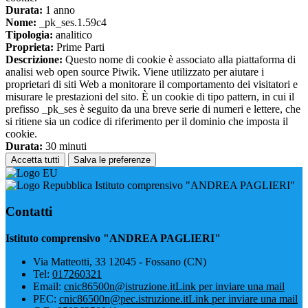
Durata:
1 anno
Nome:
_pk_ses.1.59c4
Tipologia:
analitico
Proprieta:
Prime Parti
Descrizione:
Questo nome di cookie è associato alla piattaforma di
analisi web open source Piwik. Viene utilizzato per aiutare i
proprietari di siti Web a monitorare il comportamento dei visitatori e
misurare le prestazioni del sito. È un cookie di tipo pattern, in cui il
prefisso _pk_ses è seguito da una breve serie di numeri e lettere, che
si ritiene sia un codice di riferimento per il dominio che imposta il
cookie.
Durata:
30 minuti
Accetta tutti
Salva le preferenze
Istituto comprensivo "ANDREA PAGLIERI"
Contatti
Istituto comprensivo "ANDREA PAGLIERI"
Via Matteotti, 33 12045 - Fossano (CN)
Tel:
017260321
Email:
cnic86500n@istruzione.it
Link per inviare una mail
PEC:
cnic86500n@pec.istruzione.it
Link per inviare una mail