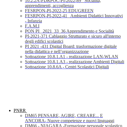
10.2.2A-FDRPOC-PI-2022-89_ Socialità,
apprendimenti, accoglienza
FESRPON-PI-2022-25 EDUGREEN
FESRPON-PI-2022-41_ Ambienti Didattici Innovativi
- Infanzia
F.A.M.I
PON PI_ 2021_33_36 Apprendimento e Socialità
PI-2021-371 Cablaggio Strutturato e sicuro all'interno
degli edifici scolastici
PI 2021 -431 Digital Board: trasformazione digitale
nella didattica e nell’organizzazione
Sottoazione 10.8.1.A1 - realizzazione LAN-WLAN
Sottoazione 10.8.1.A3 - realizzazione Ambienti Digitali
Sottoazione 10.8.6A - Centri Scolastici Digitali
PNRR
DM65 PENSARE, AGIRE, CREARE... E
ANCORA- Nuove competenze e nuovi linguaggi
DM66 - NIAGARA -Formazione personale scolastico