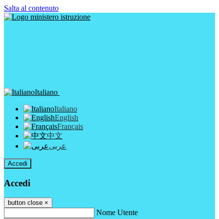
Salta al contenuto
Italiano
Italiano
English
Français
中文
عربى
Accedi
Accedi
button close
×
Nome Utente