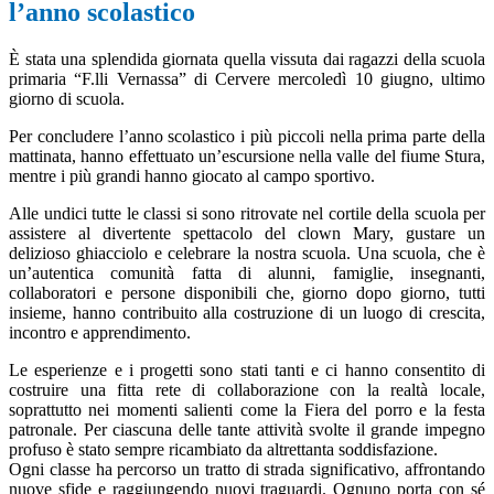
l’anno scolastico
È stata una splendida giornata quella vissuta dai ragazzi della scuola
primaria “F.lli Vernassa” di Cervere mercoledì 10 giugno, ultimo
giorno di scuola.
Per concludere l’anno scolastico i più piccoli nella prima parte della
mattinata, hanno effettuato un’escursione nella valle del fiume Stura,
mentre i più grandi hanno giocato al campo sportivo.
Alle undici tutte le classi si sono ritrovate nel cortile della scuola per
assistere al divertente spettacolo del clown Mary, gustare un
delizioso ghiacciolo e celebrare la nostra scuola. Una scuola, che è
un’autentica comunità fatta di alunni, famiglie, insegnanti,
collaboratori e persone disponibili che, giorno dopo giorno, tutti
insieme, hanno contribuito alla costruzione di un luogo di crescita,
incontro e apprendimento.
Le esperienze e i progetti sono stati tanti e ci hanno consentito di
costruire una fitta rete di collaborazione con la realtà locale,
soprattutto nei momenti salienti come la Fiera del porro e la festa
patronale. Per ciascuna delle tante attività svolte il grande impegno
profuso è stato sempre ricambiato da altrettanta soddisfazione.
Ogni classe ha percorso un tratto di strada significativo, affrontando
nuove sfide e raggiungendo nuovi traguardi. Ognuno porta con sé