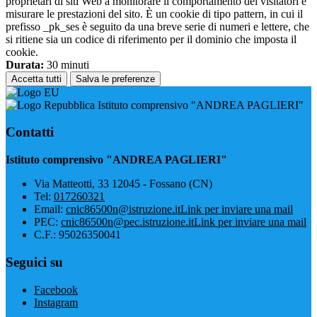
proprietari di siti Web a monitorare il comportamento dei visitatori e
misurare le prestazioni del sito. È un cookie di tipo pattern, in cui il
prefisso _pk_ses è seguito da una breve serie di numeri e lettere, che
si ritiene sia un codice di riferimento per il dominio che imposta il
cookie.
Durata:
30 minuti
Accetta tutti
Salva le preferenze
Istituto comprensivo "ANDREA PAGLIERI"
Contatti
Istituto comprensivo "ANDREA PAGLIERI"
Via Matteotti, 33 12045 - Fossano (CN)
Tel:
017260321
Email:
cnic86500n@istruzione.it
Link per inviare una mail
PEC:
cnic86500n@pec.istruzione.it
Link per inviare una mail
C.F.: 95026350041
Seguici su
Facebook
Instagram