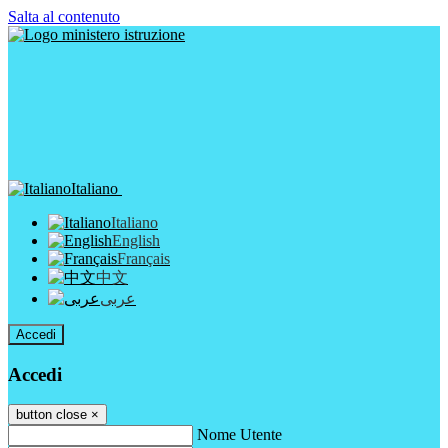
Salta al contenuto
Italiano
Italiano
English
Français
中文
عربى
Accedi
Accedi
button close
×
Nome Utente