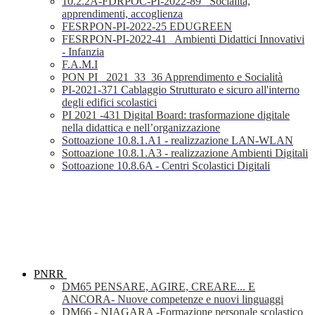
10.2.2A-FDRPOC-PI-2022-89_ Socialità,
apprendimenti, accoglienza
FESRPON-PI-2022-25 EDUGREEN
FESRPON-PI-2022-41_ Ambienti Didattici Innovativi
- Infanzia
F.A.M.I
PON PI_ 2021_33_36 Apprendimento e Socialità
PI-2021-371 Cablaggio Strutturato e sicuro all'interno
degli edifici scolastici
PI 2021 -431 Digital Board: trasformazione digitale
nella didattica e nell’organizzazione
Sottoazione 10.8.1.A1 - realizzazione LAN-WLAN
Sottoazione 10.8.1.A3 - realizzazione Ambienti Digitali
Sottoazione 10.8.6A - Centri Scolastici Digitali
PNRR
DM65 PENSARE, AGIRE, CREARE... E
ANCORA- Nuove competenze e nuovi linguaggi
DM66 - NIAGARA -Formazione personale scolastico