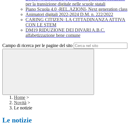
per la transizione digitale nelle scuole statali
Piano Scuola 4.0 -REL.AZIONI- Next generation class
Animatori digitali 2022-2024 D.M. n. 222/2022
CARING CITIZEN: LA CITTADINANZA ATTIVA
CON LE STEM
DM19 RIDUZIONE DEI DIVARI A.B.C.
alfabetizzazione bene comune
Campo di ricerca per le pagine del sito
Home
>
Novità
>
Le notizie
Le notizie