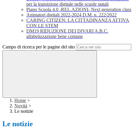
per la transizione digitale nelle scuole statali
Piano Scuola 4.0 -REL.AZIONI- Next generation class
Animatori digitali 2022-2024 D.M. n. 222/2022
CARING CITIZEN: LA CITTADINANZA ATTIVA
CON LE STEM
DM19 RIDUZIONE DEI DIVARI A.B.C.
alfabetizzazione bene comune
Campo di ricerca per le pagine del sito
Home
>
Novità
>
Le notizie
Le notizie