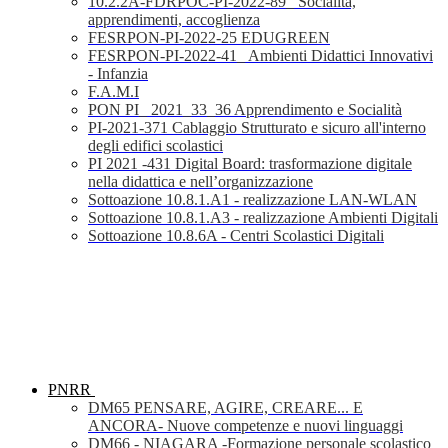
10.2.2A-FDRPOC-PI-2022-89_ Socialità,
apprendimenti, accoglienza
FESRPON-PI-2022-25 EDUGREEN
FESRPON-PI-2022-41_ Ambienti Didattici Innovativi
- Infanzia
F.A.M.I
PON PI_ 2021_33_36 Apprendimento e Socialità
PI-2021-371 Cablaggio Strutturato e sicuro all'interno
degli edifici scolastici
PI 2021 -431 Digital Board: trasformazione digitale
nella didattica e nell’organizzazione
Sottoazione 10.8.1.A1 - realizzazione LAN-WLAN
Sottoazione 10.8.1.A3 - realizzazione Ambienti Digitali
Sottoazione 10.8.6A - Centri Scolastici Digitali
PNRR
DM65 PENSARE, AGIRE, CREARE... E
ANCORA- Nuove competenze e nuovi linguaggi
DM66 - NIAGARA -Formazione personale scolastico