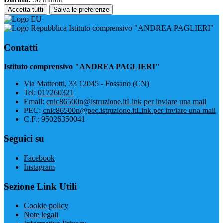
Accetta tutti
Salva le preferenze
Istituto comprensivo "ANDREA PAGLIERI"
Contatti
Istituto comprensivo "ANDREA PAGLIERI"
Via Matteotti, 33 12045 - Fossano (CN)
Tel:
017260321
Email:
cnic86500n@istruzione.it
Link per inviare una mail
PEC:
cnic86500n@pec.istruzione.it
Link per inviare una mail
C.F.: 95026350041
Seguici su
Facebook
Instagram
Sezione Link Utili
Cookie policy
Note legali