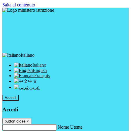
Salta al contenuto
Italiano
Italiano
English
Français
中文
عربى
Accedi
Accedi
button close
×
Nome Utente