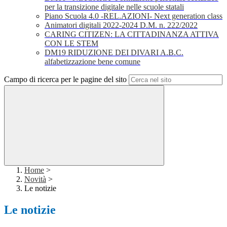
per la transizione digitale nelle scuole statali
Piano Scuola 4.0 -REL.AZIONI- Next generation class
Animatori digitali 2022-2024 D.M. n. 222/2022
CARING CITIZEN: LA CITTADINANZA ATTIVA
CON LE STEM
DM19 RIDUZIONE DEI DIVARI A.B.C.
alfabetizzazione bene comune
Campo di ricerca per le pagine del sito
Home
>
Novità
>
Le notizie
Le notizie