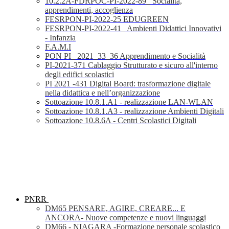
10.2.2A-FDRPOC-PI-2022-89_ Socialità,
apprendimenti, accoglienza
FESRPON-PI-2022-25 EDUGREEN
FESRPON-PI-2022-41_ Ambienti Didattici Innovativi
- Infanzia
F.A.M.I
PON PI_ 2021_33_36 Apprendimento e Socialità
PI-2021-371 Cablaggio Strutturato e sicuro all'interno
degli edifici scolastici
PI 2021 -431 Digital Board: trasformazione digitale
nella didattica e nell’organizzazione
Sottoazione 10.8.1.A1 - realizzazione LAN-WLAN
Sottoazione 10.8.1.A3 - realizzazione Ambienti Digitali
Sottoazione 10.8.6A - Centri Scolastici Digitali
PNRR
DM65 PENSARE, AGIRE, CREARE... E
ANCORA- Nuove competenze e nuovi linguaggi
DM66 - NIAGARA -Formazione personale scolastico