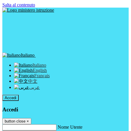
Salta al contenuto
Italiano
Italiano
English
Français
中文
عربى
Accedi
Accedi
button close
×
Nome Utente