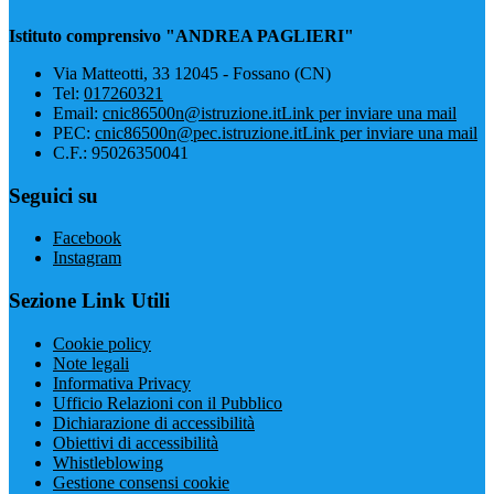
Istituto comprensivo "ANDREA PAGLIERI"
Via Matteotti, 33 12045 - Fossano (CN)
Tel:
017260321
Email:
cnic86500n@istruzione.it
Link per inviare una mail
PEC:
cnic86500n@pec.istruzione.it
Link per inviare una mail
C.F.: 95026350041
Seguici su
Facebook
Instagram
Sezione Link Utili
Cookie policy
Note legali
Informativa Privacy
Ufficio Relazioni con il Pubblico
Dichiarazione di accessibilità
Obiettivi di accessibilità
Whistleblowing
Gestione consensi cookie