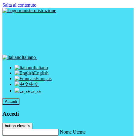
Salta al contenuto
Italiano
Italiano
English
Français
中文
عربى
Accedi
Accedi
button close
×
Nome Utente