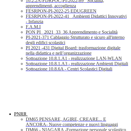
10.2.2A-FDRPOC-PI-2022-89_ Socialità,
apprendimenti, accoglienza
FESRPON-PI-2022-25 EDUGREEN
FESRPON-PI-2022-41_ Ambienti Didattici Innovativi
- Infanzia
F.A.M.I
PON PI_ 2021_33_36 Apprendimento e Socialità
PI-2021-371 Cablaggio Strutturato e sicuro all'interno
degli edifici scolastici
PI 2021 -431 Digital Board: trasformazione digitale
nella didattica e nell’organizzazione
Sottoazione 10.8.1.A1 - realizzazione LAN-WLAN
Sottoazione 10.8.1.A3 - realizzazione Ambienti Digitali
Sottoazione 10.8.6A - Centri Scolastici Digitali
PNRR
DM65 PENSARE, AGIRE, CREARE... E
ANCORA- Nuove competenze e nuovi linguaggi
DM66 - NIAGARA -Formazione personale scolastico