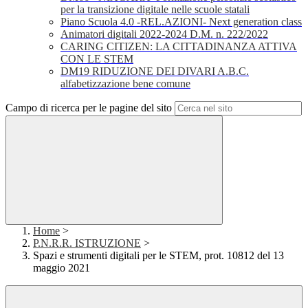
per la transizione digitale nelle scuole statali
Piano Scuola 4.0 -REL.AZIONI- Next generation class
Animatori digitali 2022-2024 D.M. n. 222/2022
CARING CITIZEN: LA CITTADINANZA ATTIVA
CON LE STEM
DM19 RIDUZIONE DEI DIVARI A.B.C.
alfabetizzazione bene comune
Campo di ricerca per le pagine del sito
Home
>
P.N.R.R. ISTRUZIONE
>
Spazi e strumenti digitali per le STEM, prot. 10812 del 13
maggio 2021