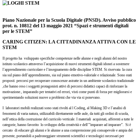
Piano Nazionale per la Scuola Digitale (PNSD). Avviso pubblico
prot. n. 10812 del 13 maggio 2021 “Spazi e strumenti digitali
per le STEM”
CARING CITIZEN: LA CITTADINANZA ATTIVA CON LE
STEM
Il progetto ha
v
siluppato specifiche competenze nelle alunne e negli alunni del nostro
istituto scolastico attraverso l’acquisizione di nuovi strumenti digitali idonei a sostenere
l’apprendimento curricolare e l’insegnamento delle discipline STEM. Si riservata la cura
sia sul piano dell’apprendimento, sia sul piano emotivo-valoriale e relazionale. Sono stati
proposti percorsi per recuperare conoscenze astratte in un ambiente scolastico tradizionale
,che hanno reso i soggetti protagonisti attivi di percorsi didattici capaci di rinforzare la
motivazione., imparando per tentativi ed errori, visti come punti di forza per migliorarsi e
sperimentando soluzioni nuove a problemi che via via si ponevano.
I laboratori mobili realizzati sono stati rivolti al l Coding, al Making 3D e l’analisi di
fenomeni di varia natura, utilizzabili direttamente nelle aule, da tutti gli ordini di scuola,
nell’ottica della costruzione del curricolo verticale. I materiali acquistati, afferenti a tutte le
categorie, hanno favorito lo sviluppo della creatività e dell’”imparare ad imparare”. Si è
cercato di educare gli alunni e le alunne a una comprensione più consapevole e ampia del
presente, portandoli a padroneggiare strumenti scientifici e tecnologici necessari per