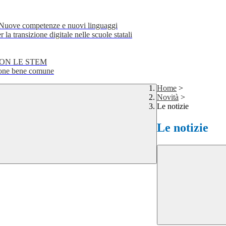
e competenze e nuovi linguaggi
transizione digitale nelle scuole statali
CON LE STEM
ne bene comune
Home
>
Novità
>
Le notizie
Le notizie