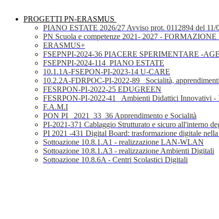
PROGETTI PN-ERASMUS
PIANO ESTATE 2026/27 Avviso prot. 0112894 del 11/
PN Scuola e competenze 2021- 2027 - FORMAZIONE D
ERASMUS+
FSEPNPI-2024-36 PIACERE SPERIMENTARE -A
FSEPNPI-2024-114_PIANO ESTATE
10.1.1A-FSEPON-PI-2023-14 U-CARE
10.2.2A-FDRPOC-PI-2022-89_ Socialità, apprendimenti
FESRPON-PI-2022-25 EDUGREEN
FESRPON-PI-2022-41_ Ambienti Didattici Innovativi - 
F.A.M.I
PON PI_ 2021_33_36 Apprendimento e Socialità
PI-2021-371 Cablaggio Strutturato e sicuro all'interno degl
PI 2021 -431 Digital Board: trasformazione digitale nella
Sottoazione 10.8.1.A1 - realizzazione LAN-WLAN
Sottoazione 10.8.1.A3 - realizzazione Ambienti Digitali
Sottoazione 10.8.6A - Centri Scolastici Digitali