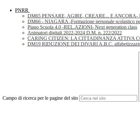
PNRR
DM65 PENSARE, AGIRE, CREARE... E ANCORA- Nuov
DM66 - NIAGARA -Formazione personale scolastico per la 
Piano Scuola 4.0 -REL.AZIONI- Next generation class
Animatori digitali 2022-2024 D.M. n. 222/2022
CARING CITIZEN: LA CITTADINANZA ATTIVA 
DM19 RIDUZIONE DEI DIVARI A.B.C. alfabetizzazio
Campo di ricerca per le pagine del sito