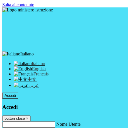
Salta al contenuto
Italiano
Italiano
English
Français
中文
عربى
Accedi
Accedi
button close
×
Nome Utente