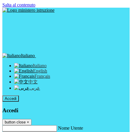
Salta al contenuto
Italiano
Italiano
English
Français
中文
عربى
Accedi
Accedi
button close
×
Nome Utente