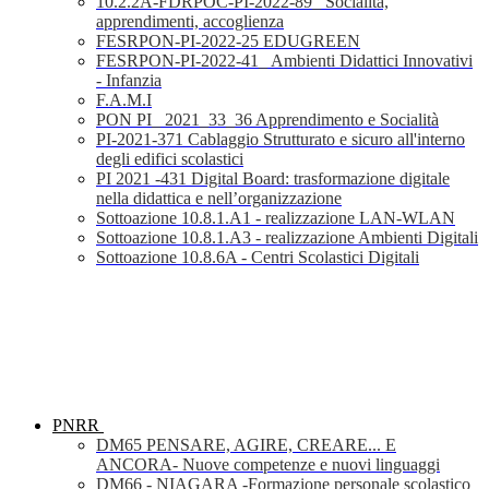
10.2.2A-FDRPOC-PI-2022-89_ Socialità,
apprendimenti, accoglienza
FESRPON-PI-2022-25 EDUGREEN
FESRPON-PI-2022-41_ Ambienti Didattici Innovativi
- Infanzia
F.A.M.I
PON PI_ 2021_33_36 Apprendimento e Socialità
PI-2021-371 Cablaggio Strutturato e sicuro all'interno
degli edifici scolastici
PI 2021 -431 Digital Board: trasformazione digitale
nella didattica e nell’organizzazione
Sottoazione 10.8.1.A1 - realizzazione LAN-WLAN
Sottoazione 10.8.1.A3 - realizzazione Ambienti Digitali
Sottoazione 10.8.6A - Centri Scolastici Digitali
PNRR
DM65 PENSARE, AGIRE, CREARE... E
ANCORA- Nuove competenze e nuovi linguaggi
DM66 - NIAGARA -Formazione personale scolastico