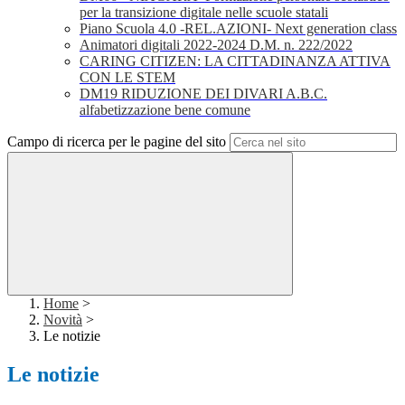
per la transizione digitale nelle scuole statali
Piano Scuola 4.0 -REL.AZIONI- Next generation class
Animatori digitali 2022-2024 D.M. n. 222/2022
CARING CITIZEN: LA CITTADINANZA ATTIVA
CON LE STEM
DM19 RIDUZIONE DEI DIVARI A.B.C.
alfabetizzazione bene comune
Campo di ricerca per le pagine del sito
Home
>
Novità
>
Le notizie
Le notizie