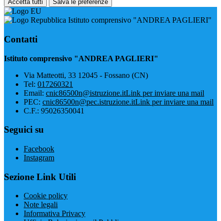
Accetta tutti
Salva le preferenze
Istituto comprensivo "ANDREA PAGLIERI"
Contatti
Istituto comprensivo "ANDREA PAGLIERI"
Via Matteotti, 33 12045 - Fossano (CN)
Tel:
017260321
Email:
cnic86500n@istruzione.it
Link per inviare una mail
PEC:
cnic86500n@pec.istruzione.it
Link per inviare una mail
C.F.: 95026350041
Seguici su
Facebook
Instagram
Sezione Link Utili
Cookie policy
Note legali
Informativa Privacy