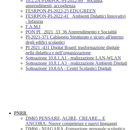
10.2.2A-FDRPOC-PI-2022-89_ Socialità,
apprendimenti, accoglienza
FESRPON-PI-2022-25 EDUGREEN
FESRPON-PI-2022-41_ Ambienti Didattici Innovativi
- Infanzia
F.A.M.I
PON PI_ 2021_33_36 Apprendimento e Socialità
PI-2021-371 Cablaggio Strutturato e sicuro all'interno
degli edifici scolastici
PI 2021 -431 Digital Board: trasformazione digitale
nella didattica e nell’organizzazione
Sottoazione 10.8.1.A1 - realizzazione LAN-WLAN
Sottoazione 10.8.1.A3 - realizzazione Ambienti Digitali
Sottoazione 10.8.6A - Centri Scolastici Digitali
PNRR
DM65 PENSARE, AGIRE, CREARE... E
ANCORA- Nuove competenze e nuovi linguaggi
DM66 - NIAGARA -Formazione personale scolastico