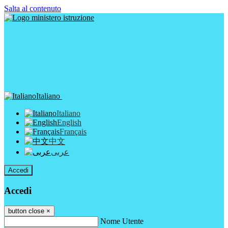
Salta al contenuto
Italiano
Italiano
English
Français
中文
عربى
Accedi
Accedi
button close
×
Nome Utente