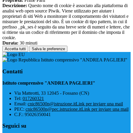
Proprieta:
Prime Parti
Descrizione:
Questo nome di cookie è associato alla piattaforma di
analisi web open source Piwik. Viene utilizzato per aiutare i
proprietari di siti Web a monitorare il comportamento dei visitatori e
misurare le prestazioni del sito. È un cookie di tipo pattern, in cui il
prefisso _pk_ses è seguito da una breve serie di numeri e lettere, che
si ritiene sia un codice di riferimento per il dominio che imposta il
cookie.
Durata:
30 minuti
Accetta tutti
Salva le preferenze
Istituto comprensivo "ANDREA PAGLIERI"
Contatti
Istituto comprensivo "ANDREA PAGLIERI"
Via Matteotti, 33 12045 - Fossano (CN)
Tel:
017260321
Email:
cnic86500n@istruzione.it
Link per inviare una mail
PEC:
cnic86500n@pec.istruzione.it
Link per inviare una mail
C.F.: 95026350041
Seguici su