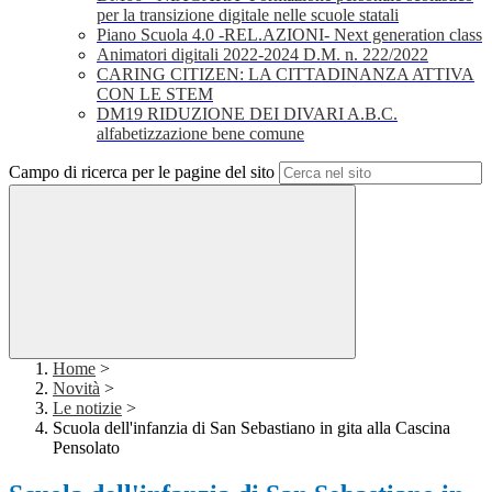
per la transizione digitale nelle scuole statali
Piano Scuola 4.0 -REL.AZIONI- Next generation class
Animatori digitali 2022-2024 D.M. n. 222/2022
CARING CITIZEN: LA CITTADINANZA ATTIVA
CON LE STEM
DM19 RIDUZIONE DEI DIVARI A.B.C.
alfabetizzazione bene comune
Campo di ricerca per le pagine del sito
Home
>
Novità
>
Le notizie
>
Scuola dell'infanzia di San Sebastiano in gita alla Cascina
Pensolato