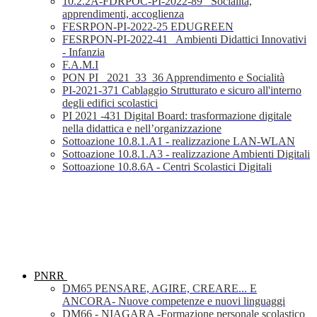
10.2.2A-FDRPOC-PI-2022-89_ Socialità,
apprendimenti, accoglienza
FESRPON-PI-2022-25 EDUGREEN
FESRPON-PI-2022-41_ Ambienti Didattici Innovativi
- Infanzia
F.A.M.I
PON PI_ 2021_33_36 Apprendimento e Socialità
PI-2021-371 Cablaggio Strutturato e sicuro all'interno
degli edifici scolastici
PI 2021 -431 Digital Board: trasformazione digitale
nella didattica e nell’organizzazione
Sottoazione 10.8.1.A1 - realizzazione LAN-WLAN
Sottoazione 10.8.1.A3 - realizzazione Ambienti Digitali
Sottoazione 10.8.6A - Centri Scolastici Digitali
PNRR
DM65 PENSARE, AGIRE, CREARE... E
ANCORA- Nuove competenze e nuovi linguaggi
DM66 - NIAGARA -Formazione personale scolastico