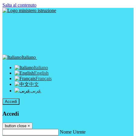
Salta al contenuto
Italiano
Italiano
English
Français
中文
عربى
Accedi
Accedi
button close
×
Nome Utente