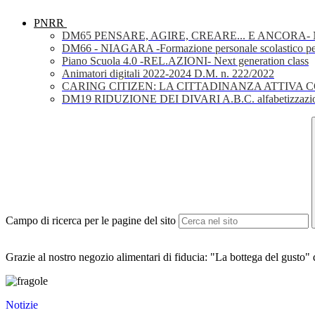
PNRR
DM65 PENSARE, AGIRE, CREARE... E ANCORA- Nuov
DM66 - NIAGARA -Formazione personale scolastico per la 
Piano Scuola 4.0 -REL.AZIONI- Next generation class
Animatori digitali 2022-2024 D.M. n. 222/2022
CARING CITIZEN: LA CITTADINANZA ATTIVA 
DM19 RIDUZIONE DEI DIVARI A.B.C. alfabetizzazio
Campo di ricerca per le pagine del sito
Grazie al nostro negozio alimentari di fiducia: "La bottega del gusto
Notizie