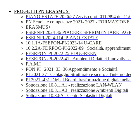
PROGETTI PN-ERASMUS
PIANO ESTATE 2026/27 Avviso prot. 0112894 del 11/
PN Scuola e competenze 2021- 2027 - FORMAZIONE D
ERASMUS+
FSEPNPI-2024-36 PIACERE SPERIMENTARE -A
FSEPNPI-2024-114_PIANO ESTATE
10.1.1A-FSEPON-PI-2023-14 U-CARE
10.2.2A-FDRPOC-PI-2022-89_ Socialità, apprendimenti
FESRPON-PI-2022-25 EDUGREEN
FESRPON-PI-2022-41_ Ambienti Didattici Innovativi - 
F.A.M.I
PON PI_ 2021_33_36 Apprendimento e Socialità
PI-2021-371 Cablaggio Strutturato e sicuro all'interno degl
PI 2021 -431 Digital Board: trasformazione digitale nella
Sottoazione 10.8.1.A1 - realizzazione LAN-WLAN
Sottoazione 10.8.1.A3 - realizzazione Ambienti Digitali
Sottoazione 10.8.6A - Centri Scolastici Digitali