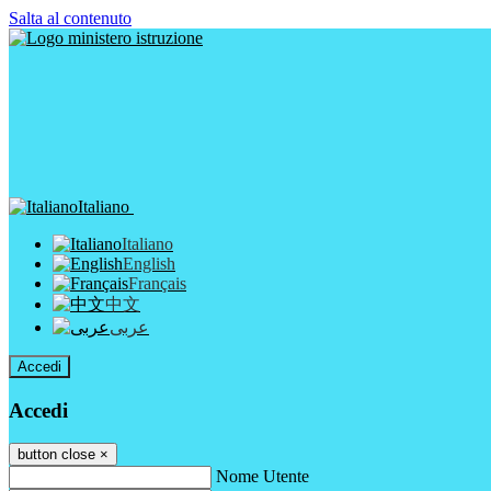
Salta al contenuto
Italiano
Italiano
English
Français
中文
عربى
Accedi
Accedi
button close
×
Nome Utente