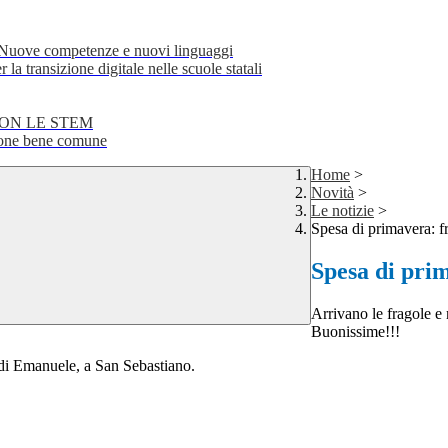
e competenze e nuovi linguaggi
transizione digitale nelle scuole statali
CON LE STEM
ne bene comune
Home
>
Novità
>
Le notizie
>
Spesa di primavera: f
Spesa di pri
Arrivano le fragole e
Buonissime!!!
" di Emanuele, a San Sebastiano.