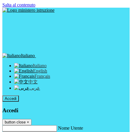
Salta al contenuto
Italiano
Italiano
English
Français
中文
عربى
Accedi
Accedi
button close
×
Nome Utente