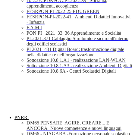
10.2.2A-FDRPOC-PI-2022-89_ Socialità,
apprendimenti, accoglienza
FESRPON-PI-2022-25 EDUGREEN
FESRPON-PI-2022-41_ Ambienti Didattici Innovativi
- Infanzia
F.A.M.I
PON PI_ 2021_33_36 Apprendimento e Socialità
PI-2021-371 Cablaggio Strutturato e sicuro all'interno
degli edifici scolastici
PI 2021 -431 Digital Board: trasformazione digitale
nella didattica e nell’organizzazione
Sottoazione 10.8.1.A1 - realizzazione LAN-WLAN
Sottoazione 10.8.1.A3 - realizzazione Ambienti Digitali
Sottoazione 10.8.6A - Centri Scolastici Digitali
PNRR
DM65 PENSARE, AGIRE, CREARE... E
ANCORA- Nuove competenze e nuovi linguaggi
DM66 - NIAGARA -Formazione personale scolastico