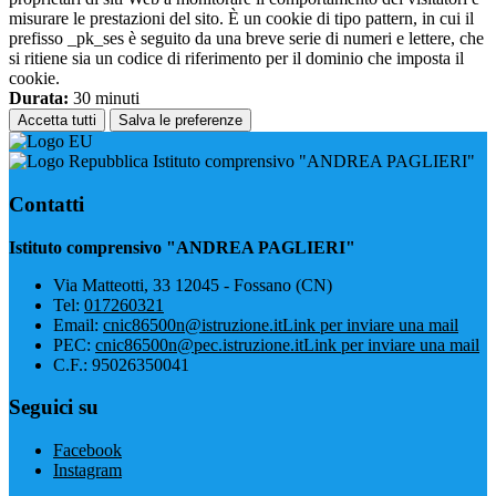
misurare le prestazioni del sito. È un cookie di tipo pattern, in cui il
prefisso _pk_ses è seguito da una breve serie di numeri e lettere, che
si ritiene sia un codice di riferimento per il dominio che imposta il
cookie.
Durata:
30 minuti
Accetta tutti
Salva le preferenze
Istituto comprensivo "ANDREA PAGLIERI"
Contatti
Istituto comprensivo "ANDREA PAGLIERI"
Via Matteotti, 33 12045 - Fossano (CN)
Tel:
017260321
Email:
cnic86500n@istruzione.it
Link per inviare una mail
PEC:
cnic86500n@pec.istruzione.it
Link per inviare una mail
C.F.: 95026350041
Seguici su
Facebook
Instagram