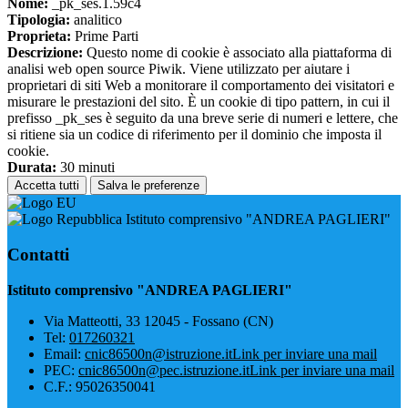
Nome:
_pk_ses.1.59c4
Tipologia:
analitico
Proprieta:
Prime Parti
Descrizione:
Questo nome di cookie è associato alla piattaforma di
analisi web open source Piwik. Viene utilizzato per aiutare i
proprietari di siti Web a monitorare il comportamento dei visitatori e
misurare le prestazioni del sito. È un cookie di tipo pattern, in cui il
prefisso _pk_ses è seguito da una breve serie di numeri e lettere, che
si ritiene sia un codice di riferimento per il dominio che imposta il
cookie.
Durata:
30 minuti
Accetta tutti
Salva le preferenze
Istituto comprensivo "ANDREA PAGLIERI"
Contatti
Istituto comprensivo "ANDREA PAGLIERI"
Via Matteotti, 33 12045 - Fossano (CN)
Tel:
017260321
Email:
cnic86500n@istruzione.it
Link per inviare una mail
PEC:
cnic86500n@pec.istruzione.it
Link per inviare una mail
C.F.: 95026350041