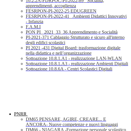
10.2.2A-FDRPOC-PI-2022-89_ Socialità,
apprendimenti, accoglienza
FESRPON-PI-2022-25 EDUGREEN
FESRPON-PI-2022-41_ Ambienti Didattici Innovativi
- Infanzia
F.A.M.I
PON PI_ 2021_33_36 Apprendimento e Socialità
PI-2021-371 Cablaggio Strutturato e sicuro all'interno
degli edifici scolastici
PI 2021 -431 Digital Board: trasformazione digitale
nella didattica e nell’organizzazione
Sottoazione 10.8.1.A1 - realizzazione LAN-WLAN
Sottoazione 10.8.1.A3 - realizzazione Ambienti Digitali
Sottoazione 10.8.6A - Centri Scolastici Digitali
PNRR
DM65 PENSARE, AGIRE, CREARE... E
ANCORA- Nuove competenze e nuovi linguaggi
DM66 - NIAGARA -Formazione personale scolastico