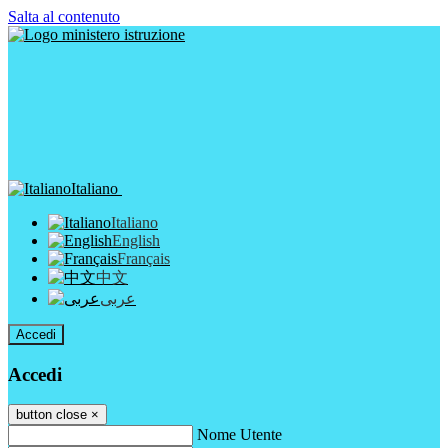
Salta al contenuto
Italiano
Italiano
English
Français
中文
عربى
Accedi
Accedi
button close
×
Nome Utente