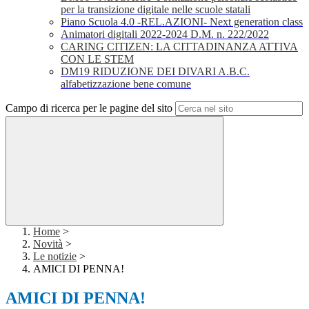
per la transizione digitale nelle scuole statali
Piano Scuola 4.0 -REL.AZIONI- Next generation class
Animatori digitali 2022-2024 D.M. n. 222/2022
CARING CITIZEN: LA CITTADINANZA ATTIVA
CON LE STEM
DM19 RIDUZIONE DEI DIVARI A.B.C.
alfabetizzazione bene comune
Campo di ricerca per le pagine del sito
Home
>
Novità
>
Le notizie
>
AMICI DI PENNA!
AMICI DI PENNA!