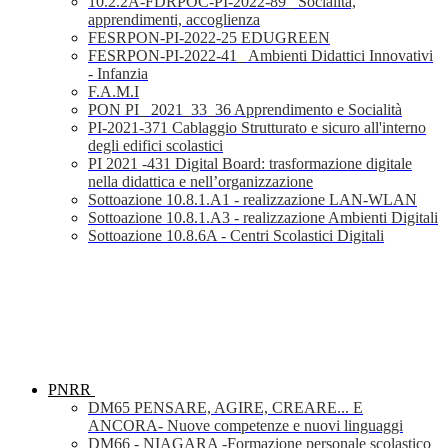
10.2.2A-FDRPOC-PI-2022-89_ Socialità,
apprendimenti, accoglienza
FESRPON-PI-2022-25 EDUGREEN
FESRPON-PI-2022-41_ Ambienti Didattici Innovativi
- Infanzia
F.A.M.I
PON PI_ 2021_33_36 Apprendimento e Socialità
PI-2021-371 Cablaggio Strutturato e sicuro all'interno
degli edifici scolastici
PI 2021 -431 Digital Board: trasformazione digitale
nella didattica e nell’organizzazione
Sottoazione 10.8.1.A1 - realizzazione LAN-WLAN
Sottoazione 10.8.1.A3 - realizzazione Ambienti Digitali
Sottoazione 10.8.6A - Centri Scolastici Digitali
PNRR
DM65 PENSARE, AGIRE, CREARE... E
ANCORA- Nuove competenze e nuovi linguaggi
DM66 - NIAGARA -Formazione personale scolastico