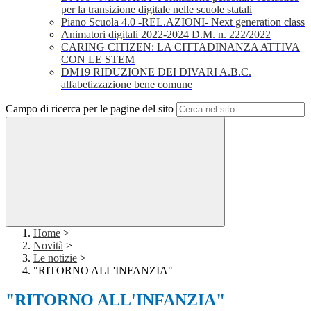
per la transizione digitale nelle scuole statali
Piano Scuola 4.0 -REL.AZIONI- Next generation class
Animatori digitali 2022-2024 D.M. n. 222/2022
CARING CITIZEN: LA CITTADINANZA ATTIVA
CON LE STEM
DM19 RIDUZIONE DEI DIVARI A.B.C.
alfabetizzazione bene comune
Campo di ricerca per le pagine del sito
Home
>
Novità
>
Le notizie
>
"RITORNO ALL'INFANZIA"
"RITORNO ALL'INFANZIA"