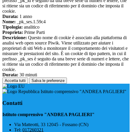
prefisso _pk_id è seguito da una breve serie di numeri e lettere, che
si ritiene sia un codice di riferimento per il dominio che imposta il
cookie.
Durata:
1 anno
Nome:
_pk_ses.1.59c4
Tipologia:
analitico
Proprieta:
Prime Parti
Descrizione:
Questo nome di cookie è associato alla piattaforma di
analisi web open source Piwik. Viene utilizzato per aiutare i
proprietari di siti Web a monitorare il comportamento dei visitatori e
misurare le prestazioni del sito. È un cookie di tipo pattern, in cui il
prefisso _pk_ses è seguito da una breve serie di numeri e lettere, che
si ritiene sia un codice di riferimento per il dominio che imposta il
cookie.
Durata:
30 minuti
Accetta tutti
Salva le preferenze
Istituto comprensivo "ANDREA PAGLIERI"
Contatti
Istituto comprensivo "ANDREA PAGLIERI"
Via Matteotti, 33 12045 - Fossano (CN)
Tel:
017260321