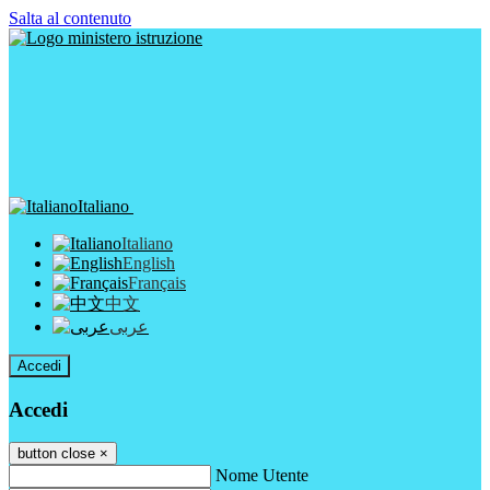
Salta al contenuto
Italiano
Italiano
English
Français
中文
عربى
Accedi
Accedi
button close
×
Nome Utente