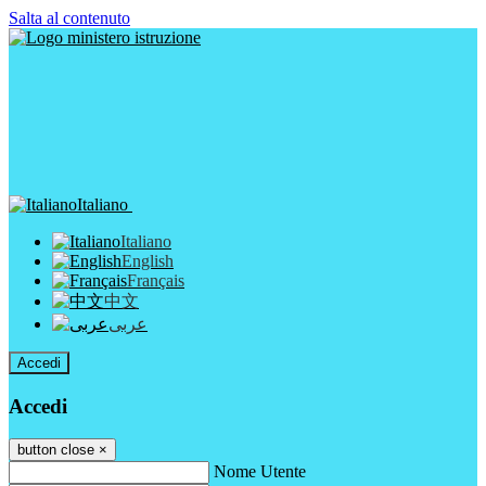
Salta al contenuto
Italiano
Italiano
English
Français
中文
عربى
Accedi
Accedi
button close
×
Nome Utente