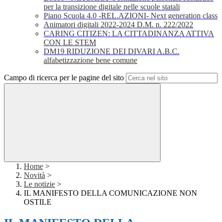
per la transizione digitale nelle scuole statali
Piano Scuola 4.0 -REL.AZIONI- Next generation class
Animatori digitali 2022-2024 D.M. n. 222/2022
CARING CITIZEN: LA CITTADINANZA ATTIVA
CON LE STEM
DM19 RIDUZIONE DEI DIVARI A.B.C.
alfabetizzazione bene comune
Campo di ricerca per le pagine del sito
Home
>
Novità
>
Le notizie
>
IL MANIFESTO DELLA COMUNICAZIONE NON
OSTILE