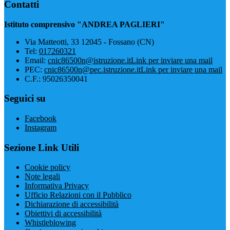
Contatti
Istituto comprensivo "ANDREA PAGLIERI"
Via Matteotti, 33 12045 - Fossano (CN)
Tel:
017260321
Email:
cnic86500n@istruzione.it
Link per inviare una mail
PEC:
cnic86500n@pec.istruzione.it
Link per inviare una mail
C.F.: 95026350041
Seguici su
Facebook
Instagram
Sezione Link Utili
Cookie policy
Note legali
Informativa Privacy
Ufficio Relazioni con il Pubblico
Dichiarazione di accessibilità
Obiettivi di accessibilità
Whistleblowing