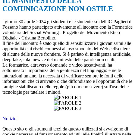
IL MANIFESTO DELLA
COMUNICAZIONE NON OSTILE
l giorno 30 aprile 2024 gli studenti e le studentesse dell'IC Paglieri di
Fossano hanno partecipato attivamente all'incontro con la Formatrice
volontaria del Social Warning - Progetto del Movimento Etico
Digitale - Cristina Bertolino.
Il fine dell'incontro è stato quello di sensibilizzare i giovanissimi alle
opportunità e ai rischi connessi all'uso smodato del Web e discutere
di alcune delle nuove frontiere. Si è parlato di intelligenza artificiale,
deep fake, fake news e del manifesto delle parole non ostili.
La formatrice, attraverso domande e video accattivanti, ha
sottolineato l'importanza della gentilezza nel linguaggio e nelle
interazioni umane, la necessità di verificare sempre le fonti delle
informazioni che ci arrivano o che diffondiamo e l'opportunità che le
famiglie stabiliscano delle regole (più o meno severe) sull'uso delle
tecnologie per tutelare i minori.
Notizie
Questo sito o gli strumenti terzi da questo utilizzati si avvalgono di
cookie necessari al funzionamento ed utili alle finalità illustrate nella