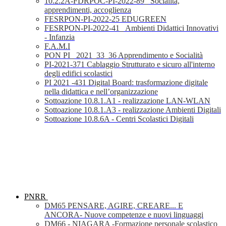
10.2.2A-FDRPOC-PI-2022-89_ Socialità,
apprendimenti, accoglienza
FESRPON-PI-2022-25 EDUGREEN
FESRPON-PI-2022-41_ Ambienti Didattici Innovativi
- Infanzia
F.A.M.I
PON PI_ 2021_33_36 Apprendimento e Socialità
PI-2021-371 Cablaggio Strutturato e sicuro all'interno
degli edifici scolastici
PI 2021 -431 Digital Board: trasformazione digitale
nella didattica e nell’organizzazione
Sottoazione 10.8.1.A1 - realizzazione LAN-WLAN
Sottoazione 10.8.1.A3 - realizzazione Ambienti Digitali
Sottoazione 10.8.6A - Centri Scolastici Digitali
PNRR
DM65 PENSARE, AGIRE, CREARE... E
ANCORA- Nuove competenze e nuovi linguaggi
DM66 - NIAGARA -Formazione personale scolastico