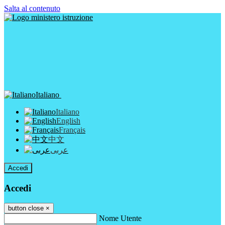
Salta al contenuto
Italiano
Italiano
English
Français
中文
عربى
Accedi
Accedi
button close
×
Nome Utente