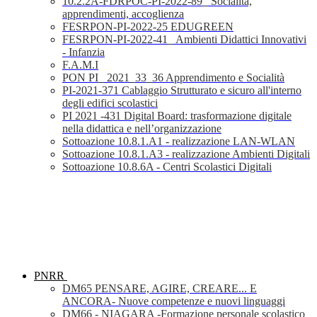
10.2.2A-FDRPOC-PI-2022-89_ Socialità,
apprendimenti, accoglienza
FESRPON-PI-2022-25 EDUGREEN
FESRPON-PI-2022-41_ Ambienti Didattici Innovativi
- Infanzia
F.A.M.I
PON PI_ 2021_33_36 Apprendimento e Socialità
PI-2021-371 Cablaggio Strutturato e sicuro all'interno
degli edifici scolastici
PI 2021 -431 Digital Board: trasformazione digitale
nella didattica e nell’organizzazione
Sottoazione 10.8.1.A1 - realizzazione LAN-WLAN
Sottoazione 10.8.1.A3 - realizzazione Ambienti Digitali
Sottoazione 10.8.6A - Centri Scolastici Digitali
PNRR
DM65 PENSARE, AGIRE, CREARE... E
ANCORA- Nuove competenze e nuovi linguaggi
DM66 - NIAGARA -Formazione personale scolastico