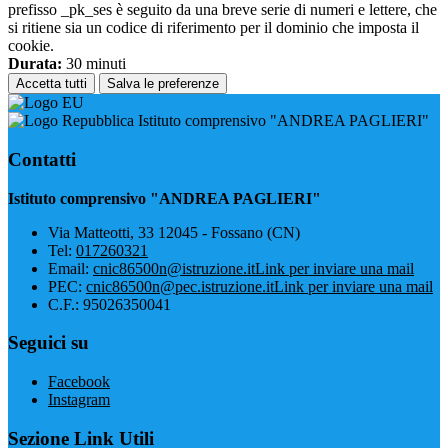
prefisso _pk_ses è seguito da una breve serie di numeri e lettere, che
si ritiene sia un codice di riferimento per il dominio che imposta il
cookie.
Durata:
30 minuti
Accetta tutti
Salva le preferenze
Istituto comprensivo "ANDREA PAGLIERI"
Contatti
Istituto comprensivo "ANDREA PAGLIERI"
Via Matteotti, 33 12045 - Fossano (CN)
Tel:
017260321
Email:
cnic86500n@istruzione.it
Link per inviare una mail
PEC:
cnic86500n@pec.istruzione.it
Link per inviare una mail
C.F.: 95026350041
Seguici su
Facebook
Instagram
Sezione Link Utili