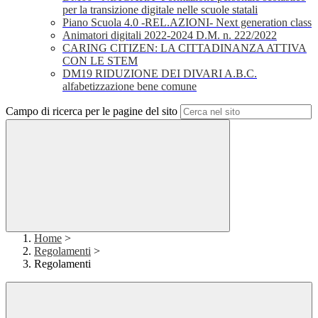
per la transizione digitale nelle scuole statali
Piano Scuola 4.0 -REL.AZIONI- Next generation class
Animatori digitali 2022-2024 D.M. n. 222/2022
CARING CITIZEN: LA CITTADINANZA ATTIVA
CON LE STEM
DM19 RIDUZIONE DEI DIVARI A.B.C.
alfabetizzazione bene comune
Campo di ricerca per le pagine del sito
Home
>
Regolamenti
>
Regolamenti