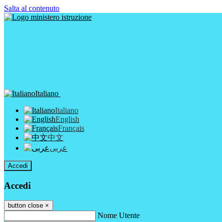
Salta al contenuto
Italiano
Italiano
English
Français
中文
عربى
Accedi
Accedi
button close
×
Nome Utente