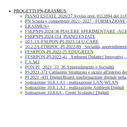
PROGETTI PN-ERASMUS
PIANO ESTATE 2026/27 Avviso prot. 0112894 del 11/
PN Scuola e competenze 2021- 2027 - FORMAZIONE D
ERASMUS+
FSEPNPI-2024-36 PIACERE SPERIMENTARE -A
FSEPNPI-2024-114_PIANO ESTATE
10.1.1A-FSEPON-PI-2023-14 U-CARE
10.2.2A-FDRPOC-PI-2022-89_ Socialità, apprendimenti
FESRPON-PI-2022-25 EDUGREEN
FESRPON-PI-2022-41_ Ambienti Didattici Innovativi - 
F.A.M.I
PON PI_ 2021_33_36 Apprendimento e Socialità
PI-2021-371 Cablaggio Strutturato e sicuro all'interno degl
PI 2021 -431 Digital Board: trasformazione digitale nella
Sottoazione 10.8.1.A1 - realizzazione LAN-WLAN
Sottoazione 10.8.1.A3 - realizzazione Ambienti Digitali
Sottoazione 10.8.6A - Centri Scolastici Digitali