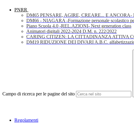
PNRR
DM65 PENSARE, AGIRE, CREARE... E ANCORA- Nuov
DM66 - NIAGARA -Formazione personale scolastico per la 
Piano Scuola 4.0 -REL.AZIONI- Next generation class
Animatori digitali 2022-2024 D.M. n. 222/2022
CARING CITIZEN: LA CITTADINANZA ATTIVA 
DM19 RIDUZIONE DEI DIVARI A.B.C. alfabetizzazio
Campo di ricerca per le pagine del sito
Regolamenti