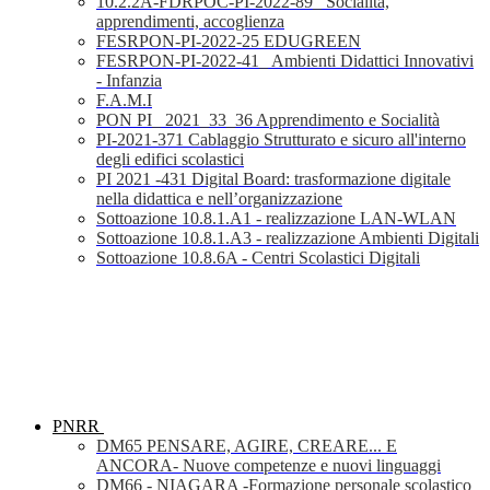
10.2.2A-FDRPOC-PI-2022-89_ Socialità,
apprendimenti, accoglienza
FESRPON-PI-2022-25 EDUGREEN
FESRPON-PI-2022-41_ Ambienti Didattici Innovativi
- Infanzia
F.A.M.I
PON PI_ 2021_33_36 Apprendimento e Socialità
PI-2021-371 Cablaggio Strutturato e sicuro all'interno
degli edifici scolastici
PI 2021 -431 Digital Board: trasformazione digitale
nella didattica e nell’organizzazione
Sottoazione 10.8.1.A1 - realizzazione LAN-WLAN
Sottoazione 10.8.1.A3 - realizzazione Ambienti Digitali
Sottoazione 10.8.6A - Centri Scolastici Digitali
PNRR
DM65 PENSARE, AGIRE, CREARE... E
ANCORA- Nuove competenze e nuovi linguaggi
DM66 - NIAGARA -Formazione personale scolastico