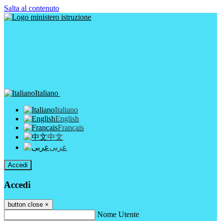
Salta al contenuto
Italiano
Italiano
English
Français
中文
عربى
Accedi
Accedi
button close
×
Nome Utente