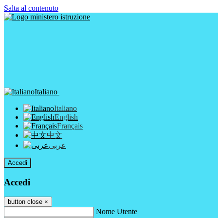
Salta al contenuto
Italiano
Italiano
English
Français
中文
عربى
Accedi
Accedi
button close
×
Nome Utente