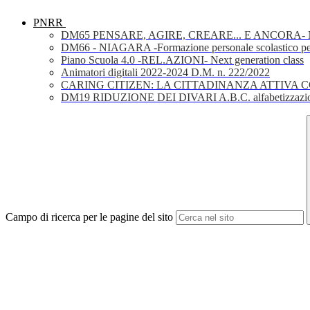
PNRR
DM65 PENSARE, AGIRE, CREARE... E ANCORA- Nuov
DM66 - NIAGARA -Formazione personale scolastico per la 
Piano Scuola 4.0 -REL.AZIONI- Next generation class
Animatori digitali 2022-2024 D.M. n. 222/2022
CARING CITIZEN: LA CITTADINANZA ATTIVA 
DM19 RIDUZIONE DEI DIVARI A.B.C. alfabetizzazio
Campo di ricerca per le pagine del sito