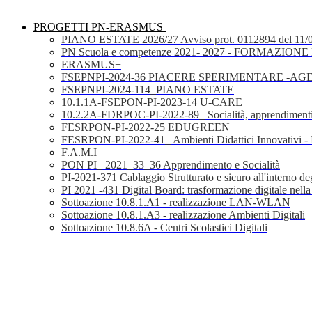
PROGETTI PN-ERASMUS
PIANO ESTATE 2026/27 Avviso prot. 0112894 del 11/
PN Scuola e competenze 2021- 2027 - FORMAZIONE D
ERASMUS+
FSEPNPI-2024-36 PIACERE SPERIMENTARE -A
FSEPNPI-2024-114_PIANO ESTATE
10.1.1A-FSEPON-PI-2023-14 U-CARE
10.2.2A-FDRPOC-PI-2022-89_ Socialità, apprendimenti
FESRPON-PI-2022-25 EDUGREEN
FESRPON-PI-2022-41_ Ambienti Didattici Innovativi - 
F.A.M.I
PON PI_ 2021_33_36 Apprendimento e Socialità
PI-2021-371 Cablaggio Strutturato e sicuro all'interno degl
PI 2021 -431 Digital Board: trasformazione digitale nella
Sottoazione 10.8.1.A1 - realizzazione LAN-WLAN
Sottoazione 10.8.1.A3 - realizzazione Ambienti Digitali
Sottoazione 10.8.6A - Centri Scolastici Digitali