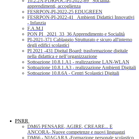
10.2.2A-FDRPOC-PI-2022-89_ Socialità,
apprendimenti, accoglienza
FESRPON-PI-2022-25 EDUGREEN
FESRPON-PI-2022-41_ Ambienti Didattici Innovativi
- Infanzia
F.A.M.I
PON PI_ 2021_33_36 Apprendimento e Socialità
PI-2021-371 Cablaggio Strutturato e sicuro all'interno
degli edifici scolastici
PI 2021 -431 Digital Board: trasformazione digitale
nella didattica e nell’organizzazione
Sottoazione 10.8.1.A1 - realizzazione LAN-WLAN
Sottoazione 10.8.1.A3 - realizzazione Ambienti Digitali
Sottoazione 10.8.6A - Centri Scolastici Digitali
PNRR
DM65 PENSARE, AGIRE, CREARE... E
ANCORA- Nuove competenze e nuovi linguaggi
DM66 - NIAGARA -Formazione personale scolastico