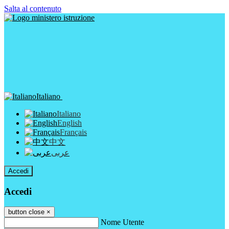
Salta al contenuto
Italiano
Italiano
English
Français
中文
عربى
Accedi
Accedi
button close
×
Nome Utente