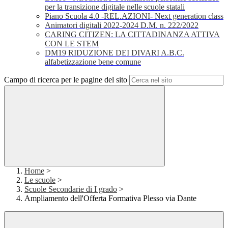
per la transizione digitale nelle scuole statali
Piano Scuola 4.0 -REL.AZIONI- Next generation class
Animatori digitali 2022-2024 D.M. n. 222/2022
CARING CITIZEN: LA CITTADINANZA ATTIVA
CON LE STEM
DM19 RIDUZIONE DEI DIVARI A.B.C.
alfabetizzazione bene comune
Campo di ricerca per le pagine del sito
Home
>
Le scuole
>
Scuole Secondarie di I grado
>
Ampliamento dell'Offerta Formativa Plesso via Dante