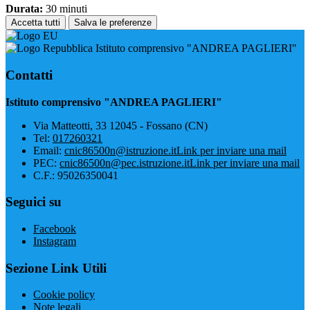
Durata:
30 minuti
Accetta tutti
Salva le preferenze
Istituto comprensivo "ANDREA PAGLIERI"
Contatti
Istituto comprensivo "ANDREA PAGLIERI"
Via Matteotti, 33 12045 - Fossano (CN)
Tel:
017260321
Email:
cnic86500n@istruzione.it
Link per inviare una mail
PEC:
cnic86500n@pec.istruzione.it
Link per inviare una mail
C.F.: 95026350041
Seguici su
Facebook
Instagram
Sezione Link Utili
Cookie policy
Note legali