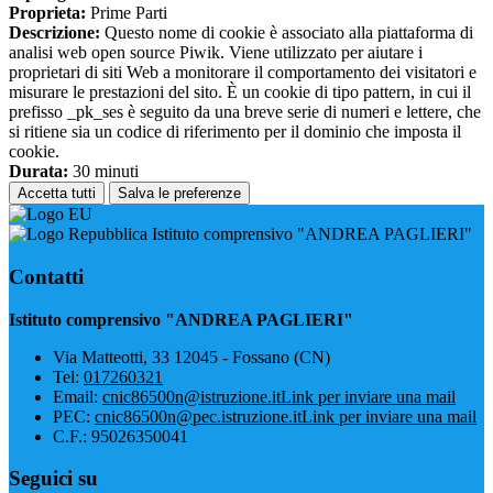
Proprieta:
Prime Parti
Descrizione:
Questo nome di cookie è associato alla piattaforma di
analisi web open source Piwik. Viene utilizzato per aiutare i
proprietari di siti Web a monitorare il comportamento dei visitatori e
misurare le prestazioni del sito. È un cookie di tipo pattern, in cui il
prefisso _pk_ses è seguito da una breve serie di numeri e lettere, che
si ritiene sia un codice di riferimento per il dominio che imposta il
cookie.
Durata:
30 minuti
Accetta tutti
Salva le preferenze
Istituto comprensivo "ANDREA PAGLIERI"
Contatti
Istituto comprensivo "ANDREA PAGLIERI"
Via Matteotti, 33 12045 - Fossano (CN)
Tel:
017260321
Email:
cnic86500n@istruzione.it
Link per inviare una mail
PEC:
cnic86500n@pec.istruzione.it
Link per inviare una mail
C.F.: 95026350041
Seguici su