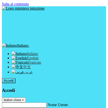
Salta al contenuto
Italiano
Italiano
English
Français
中文
عربى
Accedi
Accedi
button close
×
Nome Utente