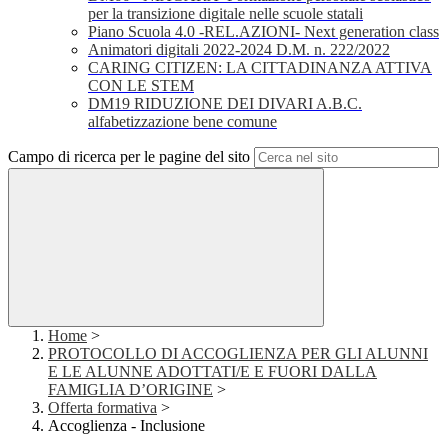
per la transizione digitale nelle scuole statali
Piano Scuola 4.0 -REL.AZIONI- Next generation class
Animatori digitali 2022-2024 D.M. n. 222/2022
CARING CITIZEN: LA CITTADINANZA ATTIVA
CON LE STEM
DM19 RIDUZIONE DEI DIVARI A.B.C.
alfabetizzazione bene comune
Campo di ricerca per le pagine del sito
Home
>
PROTOCOLLO DI ACCOGLIENZA PER GLI ALUNNI
E LE ALUNNE ADOTTATI/E E FUORI DALLA
FAMIGLIA D’ORIGINE
>
Offerta formativa
>
Accoglienza - Inclusione