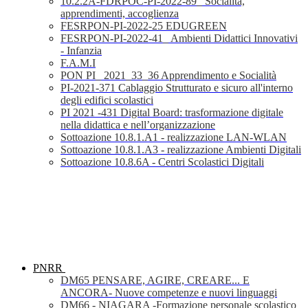
10.2.2A-FDRPOC-PI-2022-89_ Socialità,
apprendimenti, accoglienza
FESRPON-PI-2022-25 EDUGREEN
FESRPON-PI-2022-41_ Ambienti Didattici Innovativi
- Infanzia
F.A.M.I
PON PI_ 2021_33_36 Apprendimento e Socialità
PI-2021-371 Cablaggio Strutturato e sicuro all'interno
degli edifici scolastici
PI 2021 -431 Digital Board: trasformazione digitale
nella didattica e nell’organizzazione
Sottoazione 10.8.1.A1 - realizzazione LAN-WLAN
Sottoazione 10.8.1.A3 - realizzazione Ambienti Digitali
Sottoazione 10.8.6A - Centri Scolastici Digitali
PNRR
DM65 PENSARE, AGIRE, CREARE... E
ANCORA- Nuove competenze e nuovi linguaggi
DM66 - NIAGARA -Formazione personale scolastico