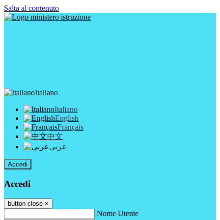
Salta al contenuto
Italiano
Italiano
English
Français
中文
عربى
Accedi
Accedi
button close
×
Nome Utente