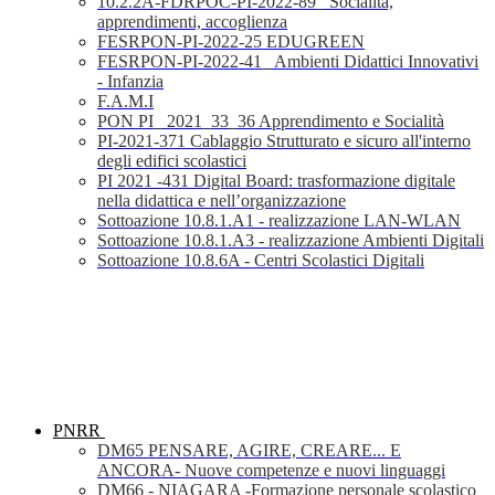
10.2.2A-FDRPOC-PI-2022-89_ Socialità,
apprendimenti, accoglienza
FESRPON-PI-2022-25 EDUGREEN
FESRPON-PI-2022-41_ Ambienti Didattici Innovativi
- Infanzia
F.A.M.I
PON PI_ 2021_33_36 Apprendimento e Socialità
PI-2021-371 Cablaggio Strutturato e sicuro all'interno
degli edifici scolastici
PI 2021 -431 Digital Board: trasformazione digitale
nella didattica e nell’organizzazione
Sottoazione 10.8.1.A1 - realizzazione LAN-WLAN
Sottoazione 10.8.1.A3 - realizzazione Ambienti Digitali
Sottoazione 10.8.6A - Centri Scolastici Digitali
PNRR
DM65 PENSARE, AGIRE, CREARE... E
ANCORA- Nuove competenze e nuovi linguaggi
DM66 - NIAGARA -Formazione personale scolastico