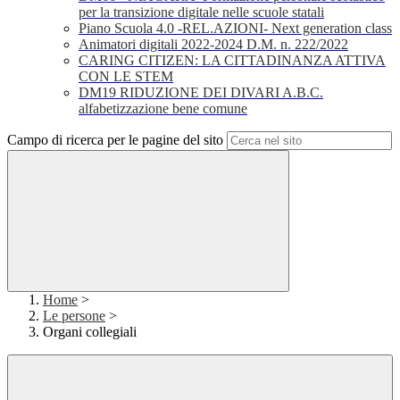
per la transizione digitale nelle scuole statali
Piano Scuola 4.0 -REL.AZIONI- Next generation class
Animatori digitali 2022-2024 D.M. n. 222/2022
CARING CITIZEN: LA CITTADINANZA ATTIVA
CON LE STEM
DM19 RIDUZIONE DEI DIVARI A.B.C.
alfabetizzazione bene comune
Campo di ricerca per le pagine del sito
Home
>
Le persone
>
Organi collegiali