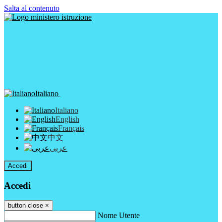
Salta al contenuto
Italiano
Italiano
English
Français
中文
عربى
Accedi
Accedi
button close
×
Nome Utente