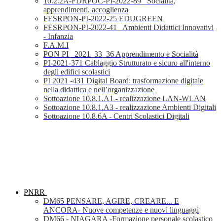
10.2.2A-FDRPOC-PI-2022-89_ Socialità,
apprendimenti, accoglienza
FESRPON-PI-2022-25 EDUGREEN
FESRPON-PI-2022-41_ Ambienti Didattici Innovativi
- Infanzia
F.A.M.I
PON PI_ 2021_33_36 Apprendimento e Socialità
PI-2021-371 Cablaggio Strutturato e sicuro all'interno
degli edifici scolastici
PI 2021 -431 Digital Board: trasformazione digitale
nella didattica e nell’organizzazione
Sottoazione 10.8.1.A1 - realizzazione LAN-WLAN
Sottoazione 10.8.1.A3 - realizzazione Ambienti Digitali
Sottoazione 10.8.6A - Centri Scolastici Digitali
PNRR
DM65 PENSARE, AGIRE, CREARE... E
ANCORA- Nuove competenze e nuovi linguaggi
DM66 - NIAGARA -Formazione personale scolastico