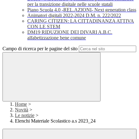
per la transizione digitale nelle scuole statali
Piano Scuola 4.0 -REL.AZIONI- Next generation class
Animatori digitali 2022-2024 D.M. n. 222/2022
CARING CITIZEN: LA CITTADINANZA ATTIVA
CON LE STEM
DM19 RIDUZIONE DEI DIVARI A.B.C.
alfabetizzazione bene comune
Campo di ricerca per le pagine del sito
Home
>
Novità
>
Le notizie
>
Elenchi Materiale Scolastico a.s 2023_24