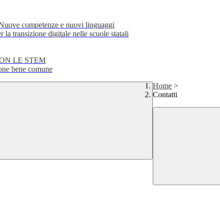
e competenze e nuovi linguaggi
transizione digitale nelle scuole statali
CON LE STEM
ne bene comune
Home
>
Contatti