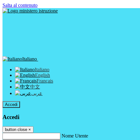
Salta al contenuto
Italiano
Italiano
English
Français
中文
عربى
Accedi
Accedi
button close
×
Nome Utente