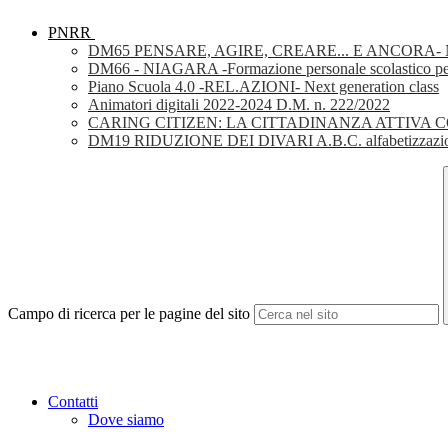
PNRR
DM65 PENSARE, AGIRE, CREARE... E ANCORA- Nuov
DM66 - NIAGARA -Formazione personale scolastico per la 
Piano Scuola 4.0 -REL.AZIONI- Next generation class
Animatori digitali 2022-2024 D.M. n. 222/2022
CARING CITIZEN: LA CITTADINANZA ATTIVA 
DM19 RIDUZIONE DEI DIVARI A.B.C. alfabetizzazio
Campo di ricerca per le pagine del sito
Contatti
Dove siamo