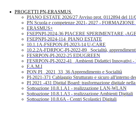
PROGETTI PN-ERASMUS
PIANO ESTATE 2026/27 Avviso prot. 0112894 del 11/
PN Scuola e competenze 2021- 2027 - FORMAZIONE D
ERASMUS+
FSEPNPI-2024-36 PIACERE SPERIMENTARE -A
FSEPNPI-2024-114_PIANO ESTATE
10.1.1A-FSEPON-PI-2023-14 U-CARE
10.2.2A-FDRPOC-PI-2022-89_ Socialità, apprendimenti
FESRPON-PI-2022-25 EDUGREEN
FESRPON-PI-2022-41_ Ambienti Didattici Innovativi - 
F.A.M.I
PON PI_ 2021_33_36 Apprendimento e Socialità
PI-2021-371 Cablaggio Strutturato e sicuro all'interno degl
PI 2021 -431 Digital Board: trasformazione digitale nella
Sottoazione 10.8.1.A1 - realizzazione LAN-WLAN
Sottoazione 10.8.1.A3 - realizzazione Ambienti Digitali
Sottoazione 10.8.6A - Centri Scolastici Digitali