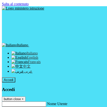
Salta al contenuto
Italiano
Italiano
English
Français
中文
عربى
Accedi
Accedi
button close
×
Nome Utente