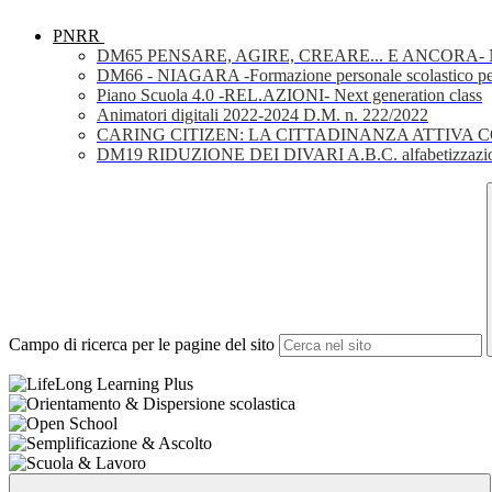
PNRR
DM65 PENSARE, AGIRE, CREARE... E ANCORA- Nuov
DM66 - NIAGARA -Formazione personale scolastico per la 
Piano Scuola 4.0 -REL.AZIONI- Next generation class
Animatori digitali 2022-2024 D.M. n. 222/2022
CARING CITIZEN: LA CITTADINANZA ATTIVA 
DM19 RIDUZIONE DEI DIVARI A.B.C. alfabetizzazio
Campo di ricerca per le pagine del sito