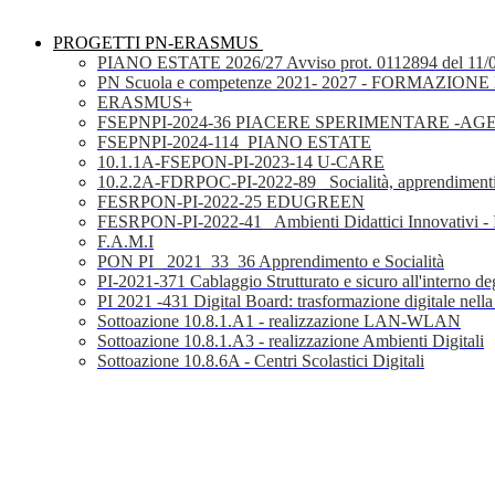
PROGETTI PN-ERASMUS
PIANO ESTATE 2026/27 Avviso prot. 0112894 del 11/
PN Scuola e competenze 2021- 2027 - FORMAZIONE D
ERASMUS+
FSEPNPI-2024-36 PIACERE SPERIMENTARE -A
FSEPNPI-2024-114_PIANO ESTATE
10.1.1A-FSEPON-PI-2023-14 U-CARE
10.2.2A-FDRPOC-PI-2022-89_ Socialità, apprendimenti
FESRPON-PI-2022-25 EDUGREEN
FESRPON-PI-2022-41_ Ambienti Didattici Innovativi - 
F.A.M.I
PON PI_ 2021_33_36 Apprendimento e Socialità
PI-2021-371 Cablaggio Strutturato e sicuro all'interno degl
PI 2021 -431 Digital Board: trasformazione digitale nella
Sottoazione 10.8.1.A1 - realizzazione LAN-WLAN
Sottoazione 10.8.1.A3 - realizzazione Ambienti Digitali
Sottoazione 10.8.6A - Centri Scolastici Digitali