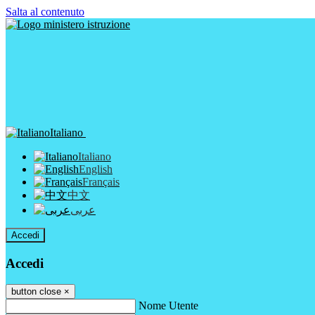
Salta al contenuto
Italiano
Italiano
English
Français
中文
عربى
Accedi
Accedi
button close
×
Nome Utente