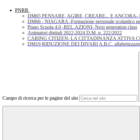
PNRR
DM65 PENSARE, AGIRE, CREARE... E ANCORA- Nuov
DM66 - NIAGARA -Formazione personale scolastico per la 
Piano Scuola 4.0 -REL.AZIONI- Next generation class
Animatori digitali 2022-2024 D.M. n. 222/2022
CARING CITIZEN: LA CITTADINANZA ATTIVA 
DM19 RIDUZIONE DEI DIVARI A.B.C. alfabetizzazio
Campo di ricerca per le pagine del sito