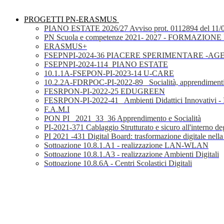
PROGETTI PN-ERASMUS
PIANO ESTATE 2026/27 Avviso prot. 0112894 del 11/
PN Scuola e competenze 2021- 2027 - FORMAZIONE D
ERASMUS+
FSEPNPI-2024-36 PIACERE SPERIMENTARE -A
FSEPNPI-2024-114_PIANO ESTATE
10.1.1A-FSEPON-PI-2023-14 U-CARE
10.2.2A-FDRPOC-PI-2022-89_ Socialità, apprendimenti
FESRPON-PI-2022-25 EDUGREEN
FESRPON-PI-2022-41_ Ambienti Didattici Innovativi - 
F.A.M.I
PON PI_ 2021_33_36 Apprendimento e Socialità
PI-2021-371 Cablaggio Strutturato e sicuro all'interno degl
PI 2021 -431 Digital Board: trasformazione digitale nella
Sottoazione 10.8.1.A1 - realizzazione LAN-WLAN
Sottoazione 10.8.1.A3 - realizzazione Ambienti Digitali
Sottoazione 10.8.6A - Centri Scolastici Digitali