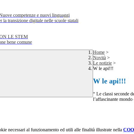
e competenze e nuovi linguaggi
transizione digitale nelle scuole statali
CON LE STEM
ne bene comune
Home
>
Novità
>
Le notizie
>
W le api!!!
W le api!!!
“ Le classi seconde de
l’affascinante mondo 
kie necessari al funzionamento ed utili alle finalità illustrate nella
COO