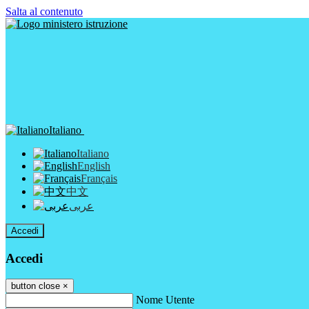
Salta al contenuto
Italiano
Italiano
English
Français
中文
عربى
Accedi
Accedi
button close
×
Nome Utente