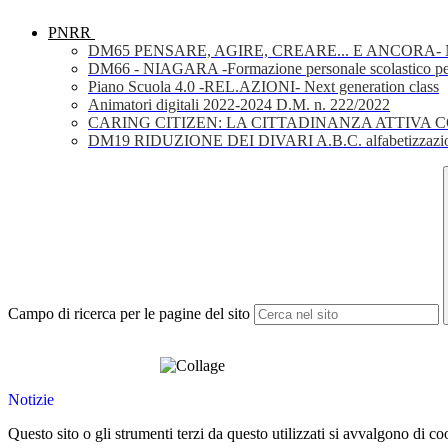
PNRR
DM65 PENSARE, AGIRE, CREARE... E ANCORA- Nuov
DM66 - NIAGARA -Formazione personale scolastico per la 
Piano Scuola 4.0 -REL.AZIONI- Next generation class
Animatori digitali 2022-2024 D.M. n. 222/2022
CARING CITIZEN: LA CITTADINANZA ATTIVA 
DM19 RIDUZIONE DEI DIVARI A.B.C. alfabetizzazio
Campo di ricerca per le pagine del sito
Notizie
Questo sito o gli strumenti terzi da questo utilizzati si avvalgono di coo