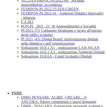
10.2.2A-FDRPOC-PI-2022-89_ Socialità,
apprendimenti, accoglienza
FESRPON-PI-2022-25 EDUGREEN
FESRPON-PI-2022-41_ Ambienti Didattici Innovativi
- Infanzia
F.A.M.I
PON PI_ 2021_33_36 Apprendimento e Socialità
PI-2021-371 Cablaggio Strutturato e sicuro all'interno
degli edifici scolastici
PI 2021 -431 Digital Board: trasformazione digitale
nella didattica e nell’organizzazione
Sottoazione 10.8.1.A1 - realizzazione LAN-WLAN
Sottoazione 10.8.1.A3 - realizzazione Ambienti Digitali
Sottoazione 10.8.6A - Centri Scolastici Digitali
PNRR
DM65 PENSARE, AGIRE, CREARE... E
ANCORA- Nuove competenze e nuovi linguaggi
DM66 - NIAGARA -Formazione personale scolastico