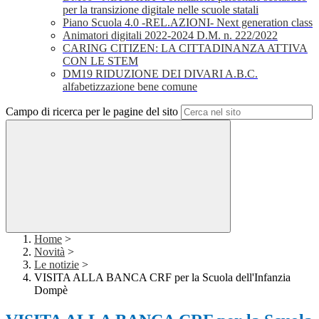
per la transizione digitale nelle scuole statali
Piano Scuola 4.0 -REL.AZIONI- Next generation class
Animatori digitali 2022-2024 D.M. n. 222/2022
CARING CITIZEN: LA CITTADINANZA ATTIVA
CON LE STEM
DM19 RIDUZIONE DEI DIVARI A.B.C.
alfabetizzazione bene comune
Campo di ricerca per le pagine del sito
Home
>
Novità
>
Le notizie
>
VISITA ALLA BANCA CRF per la Scuola dell'Infanzia
Dompè