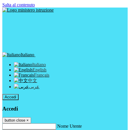
Salta al contenuto
Italiano
Italiano
English
Français
中文
عربى
Accedi
Accedi
button close
×
Nome Utente