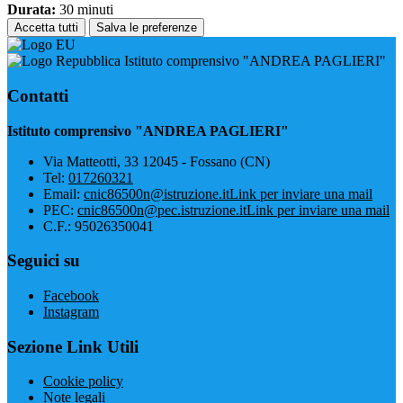
Durata:
30 minuti
Accetta tutti
Salva le preferenze
Istituto comprensivo "ANDREA PAGLIERI"
Contatti
Istituto comprensivo "ANDREA PAGLIERI"
Via Matteotti, 33 12045 - Fossano (CN)
Tel:
017260321
Email:
cnic86500n@istruzione.it
Link per inviare una mail
PEC:
cnic86500n@pec.istruzione.it
Link per inviare una mail
C.F.: 95026350041
Seguici su
Facebook
Instagram
Sezione Link Utili
Cookie policy
Note legali