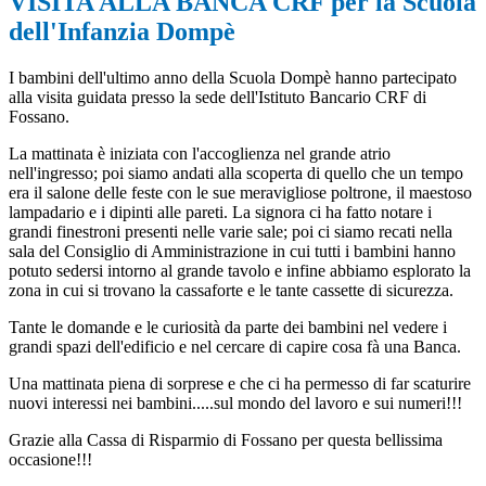
VISITA ALLA BANCA CRF per la Scuola
dell'Infanzia Dompè
I bambini dell'ultimo anno della Scuola Dompè hanno partecipato
alla visita guidata presso la sede dell'Istituto Bancario CRF di
Fossano.
La mattinata è iniziata con l'accoglienza nel grande atrio
nell'ingresso; poi siamo andati alla scoperta di quello che un tempo
era il salone delle feste con le sue meravigliose poltrone, il maestoso
lampadario e i dipinti alle pareti. La signora ci ha fatto notare i
grandi finestroni presenti nelle varie sale; poi ci siamo recati nella
sala del Consiglio di Amministrazione in cui tutti i bambini hanno
potuto sedersi intorno al grande tavolo e infine abbiamo esplorato la
zona in cui si trovano la cassaforte e le tante cassette di sicurezza.
Tante le domande e le curiosità da parte dei bambini nel vedere i
grandi spazi dell'edificio e nel cercare di capire cosa fà una Banca.
Una mattinata piena di sorprese e che ci ha permesso di far scaturire
nuovi interessi nei bambini.....sul mondo del lavoro e sui numeri!!!
Grazie alla Cassa di Risparmio di Fossano per questa bellissima
occasione!!!