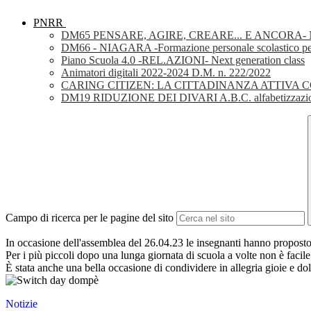
PNRR
DM65 PENSARE, AGIRE, CREARE... E ANCORA- Nuov
DM66 - NIAGARA -Formazione personale scolastico per la 
Piano Scuola 4.0 -REL.AZIONI- Next generation class
Animatori digitali 2022-2024 D.M. n. 222/2022
CARING CITIZEN: LA CITTADINANZA ATTIVA 
DM19 RIDUZIONE DEI DIVARI A.B.C. alfabetizzazio
Campo di ricerca per le pagine del sito
In occasione dell'assemblea del 26.04.23 le insegnanti hanno proposto a
Per i più piccoli dopo una lunga giornata di scuola a volte non è facil
È stata anche una bella occasione di condividere in allegria gioie e do
Notizie