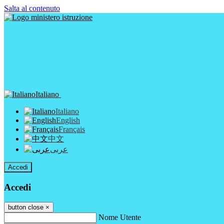
Salta al contenuto
Italiano
Italiano
English
Français
中文
عربى
Accedi
Accedi
button close
×
Nome Utente