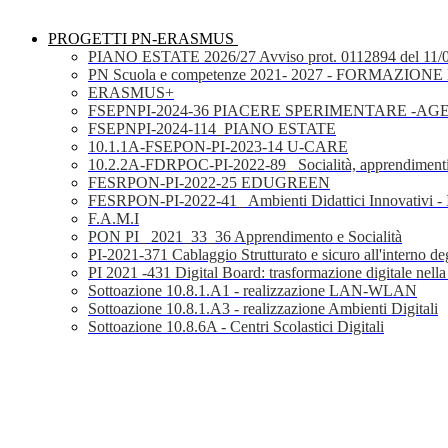
PROGETTI PN-ERASMUS
PIANO ESTATE 2026/27 Avviso prot. 0112894 del 11/
PN Scuola e competenze 2021- 2027 - FORMAZIONE D
ERASMUS+
FSEPNPI-2024-36 PIACERE SPERIMENTARE -A
FSEPNPI-2024-114_PIANO ESTATE
10.1.1A-FSEPON-PI-2023-14 U-CARE
10.2.2A-FDRPOC-PI-2022-89_ Socialità, apprendimenti
FESRPON-PI-2022-25 EDUGREEN
FESRPON-PI-2022-41_ Ambienti Didattici Innovativi - 
F.A.M.I
PON PI_ 2021_33_36 Apprendimento e Socialità
PI-2021-371 Cablaggio Strutturato e sicuro all'interno degl
PI 2021 -431 Digital Board: trasformazione digitale nella
Sottoazione 10.8.1.A1 - realizzazione LAN-WLAN
Sottoazione 10.8.1.A3 - realizzazione Ambienti Digitali
Sottoazione 10.8.6A - Centri Scolastici Digitali