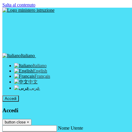
Salta al contenuto
Italiano
Italiano
English
Français
中文
عربى
Accedi
Accedi
button close
×
Nome Utente