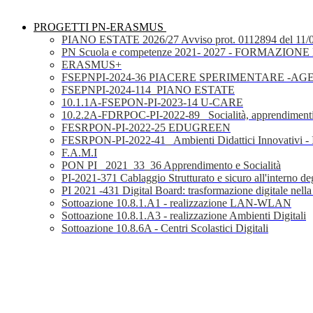
PROGETTI PN-ERASMUS
PIANO ESTATE 2026/27 Avviso prot. 0112894 del 11/
PN Scuola e competenze 2021- 2027 - FORMAZIONE D
ERASMUS+
FSEPNPI-2024-36 PIACERE SPERIMENTARE -A
FSEPNPI-2024-114_PIANO ESTATE
10.1.1A-FSEPON-PI-2023-14 U-CARE
10.2.2A-FDRPOC-PI-2022-89_ Socialità, apprendimenti
FESRPON-PI-2022-25 EDUGREEN
FESRPON-PI-2022-41_ Ambienti Didattici Innovativi - 
F.A.M.I
PON PI_ 2021_33_36 Apprendimento e Socialità
PI-2021-371 Cablaggio Strutturato e sicuro all'interno degl
PI 2021 -431 Digital Board: trasformazione digitale nella
Sottoazione 10.8.1.A1 - realizzazione LAN-WLAN
Sottoazione 10.8.1.A3 - realizzazione Ambienti Digitali
Sottoazione 10.8.6A - Centri Scolastici Digitali