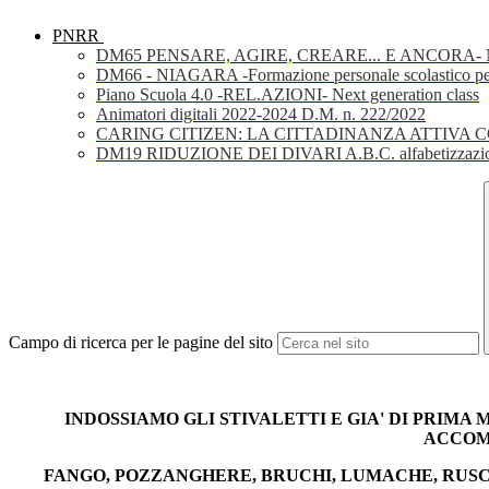
PNRR
DM65 PENSARE, AGIRE, CREARE... E ANCORA- Nuov
DM66 - NIAGARA -Formazione personale scolastico per la 
Piano Scuola 4.0 -REL.AZIONI- Next generation class
Animatori digitali 2022-2024 D.M. n. 222/2022
CARING CITIZEN: LA CITTADINANZA ATTIVA 
DM19 RIDUZIONE DEI DIVARI A.B.C. alfabetizzazio
Campo di ricerca per le pagine del sito
INDOSSIAMO GLI STIVALETTI E GIA' DI PRIM
ACCOMP
FANGO, POZZANGHERE, BRUCHI, LUMACHE, RUSCE