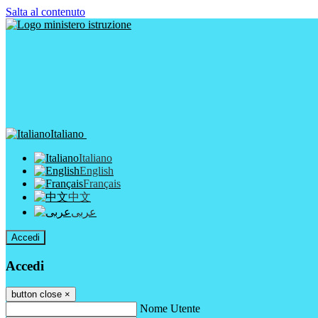
Salta al contenuto
Italiano
Italiano
English
Français
中文
عربى
Accedi
Accedi
button close
×
Nome Utente