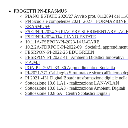
PROGETTI PN-ERASMUS
PIANO ESTATE 2026/27 Avviso prot. 0112894 del 11/
PN Scuola e competenze 2021- 2027 - FORMAZIONE D
ERASMUS+
FSEPNPI-2024-36 PIACERE SPERIMENTARE -A
FSEPNPI-2024-114_PIANO ESTATE
10.1.1A-FSEPON-PI-2023-14 U-CARE
10.2.2A-FDRPOC-PI-2022-89_ Socialità, apprendimenti
FESRPON-PI-2022-25 EDUGREEN
FESRPON-PI-2022-41_ Ambienti Didattici Innovativi - 
F.A.M.I
PON PI_ 2021_33_36 Apprendimento e Socialità
PI-2021-371 Cablaggio Strutturato e sicuro all'interno degl
PI 2021 -431 Digital Board: trasformazione digitale nella
Sottoazione 10.8.1.A1 - realizzazione LAN-WLAN
Sottoazione 10.8.1.A3 - realizzazione Ambienti Digitali
Sottoazione 10.8.6A - Centri Scolastici Digitali