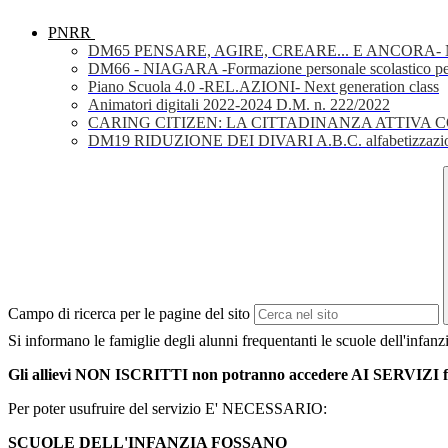
PNRR
DM65 PENSARE, AGIRE, CREARE... E ANCORA- Nuov
DM66 - NIAGARA -Formazione personale scolastico per la 
Piano Scuola 4.0 -REL.AZIONI- Next generation class
Animatori digitali 2022-2024 D.M. n. 222/2022
CARING CITIZEN: LA CITTADINANZA ATTIVA 
DM19 RIDUZIONE DEI DIVARI A.B.C. alfabetizzazio
Campo di ricerca per le pagine del sito
Si informano le famiglie degli alunni frequentanti le scuole dell'infanz
Gli allievi NON ISCRITTI non potranno accedere AI SERVIZI fi
Per poter usufruire del servizio E' NECESSARIO:
SCUOLE DELL'INFANZIA FOSSANO