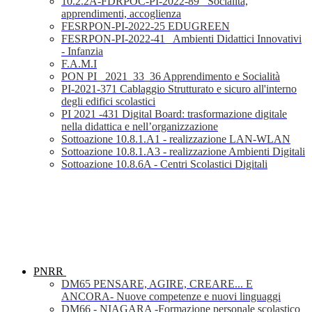
10.2.2A-FDRPOC-PI-2022-89_ Socialità,
apprendimenti, accoglienza
FESRPON-PI-2022-25 EDUGREEN
FESRPON-PI-2022-41_ Ambienti Didattici Innovativi
- Infanzia
F.A.M.I
PON PI_ 2021_33_36 Apprendimento e Socialità
PI-2021-371 Cablaggio Strutturato e sicuro all'interno
degli edifici scolastici
PI 2021 -431 Digital Board: trasformazione digitale
nella didattica e nell’organizzazione
Sottoazione 10.8.1.A1 - realizzazione LAN-WLAN
Sottoazione 10.8.1.A3 - realizzazione Ambienti Digitali
Sottoazione 10.8.6A - Centri Scolastici Digitali
PNRR
DM65 PENSARE, AGIRE, CREARE... E
ANCORA- Nuove competenze e nuovi linguaggi
DM66 - NIAGARA -Formazione personale scolastico