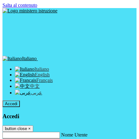
Salta al contenuto
Italiano
Italiano
English
Français
中文
عربى
Accedi
Accedi
button close
×
Nome Utente