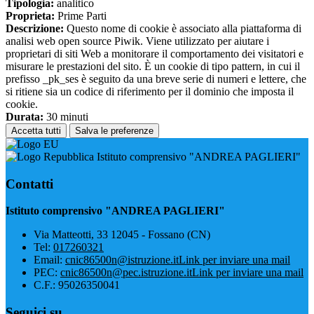
Tipologia:
analitico
Proprieta:
Prime Parti
Descrizione:
Questo nome di cookie è associato alla piattaforma di
analisi web open source Piwik. Viene utilizzato per aiutare i
proprietari di siti Web a monitorare il comportamento dei visitatori e
misurare le prestazioni del sito. È un cookie di tipo pattern, in cui il
prefisso _pk_ses è seguito da una breve serie di numeri e lettere, che
si ritiene sia un codice di riferimento per il dominio che imposta il
cookie.
Durata:
30 minuti
Accetta tutti
Salva le preferenze
Istituto comprensivo "ANDREA PAGLIERI"
Contatti
Istituto comprensivo "ANDREA PAGLIERI"
Via Matteotti, 33 12045 - Fossano (CN)
Tel:
017260321
Email:
cnic86500n@istruzione.it
Link per inviare una mail
PEC:
cnic86500n@pec.istruzione.it
Link per inviare una mail
C.F.: 95026350041
Seguici su