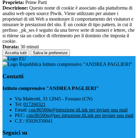
Proprieta:
Prime Parti
Descrizione:
Questo nome di cookie è associato alla piattaforma di
analisi web open source Piwik. Viene utilizzato per aiutare i
proprietari di siti Web a monitorare il comportamento dei visitatori e
misurare le prestazioni del sito. È un cookie di tipo pattern, in cui il
prefisso _pk_ses è seguito da una breve serie di numeri e lettere, che
si ritiene sia un codice di riferimento per il dominio che imposta il
cookie.
Durata:
30 minuti
Accetta tutti
Salva le preferenze
Istituto comprensivo "ANDREA PAGLIERI"
Contatti
Istituto comprensivo "ANDREA PAGLIERI"
Via Matteotti, 33 12045 - Fossano (CN)
Tel:
017260321
Email:
cnic86500n@istruzione.it
Link per inviare una mail
PEC:
cnic86500n@pec.istruzione.it
Link per inviare una mail
C.F.: 95026350041
Seguici su