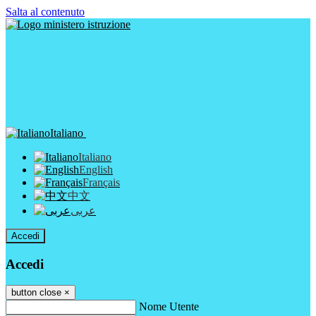
Salta al contenuto
Italiano
Italiano
English
Français
中文
عربى
Accedi
Accedi
button close
×
Nome Utente