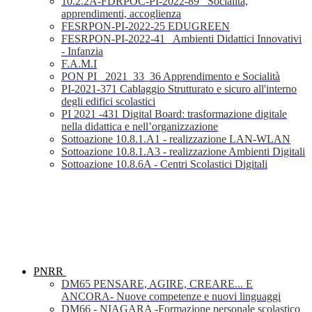
10.2.2A-FDRPOC-PI-2022-89_ Socialità,
apprendimenti, accoglienza
FESRPON-PI-2022-25 EDUGREEN
FESRPON-PI-2022-41_ Ambienti Didattici Innovativi
- Infanzia
F.A.M.I
PON PI_ 2021_33_36 Apprendimento e Socialità
PI-2021-371 Cablaggio Strutturato e sicuro all'interno
degli edifici scolastici
PI 2021 -431 Digital Board: trasformazione digitale
nella didattica e nell’organizzazione
Sottoazione 10.8.1.A1 - realizzazione LAN-WLAN
Sottoazione 10.8.1.A3 - realizzazione Ambienti Digitali
Sottoazione 10.8.6A - Centri Scolastici Digitali
PNRR
DM65 PENSARE, AGIRE, CREARE... E
ANCORA- Nuove competenze e nuovi linguaggi
DM66 - NIAGARA -Formazione personale scolastico