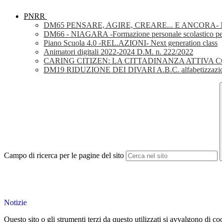
PNRR
DM65 PENSARE, AGIRE, CREARE... E ANCORA- Nuov
DM66 - NIAGARA -Formazione personale scolastico per la 
Piano Scuola 4.0 -REL.AZIONI- Next generation class
Animatori digitali 2022-2024 D.M. n. 222/2022
CARING CITIZEN: LA CITTADINANZA ATTIVA 
DM19 RIDUZIONE DEI DIVARI A.B.C. alfabetizzazio
Campo di ricerca per le pagine del sito
Notizie
Questo sito o gli strumenti terzi da questo utilizzati si avvalgono di coo