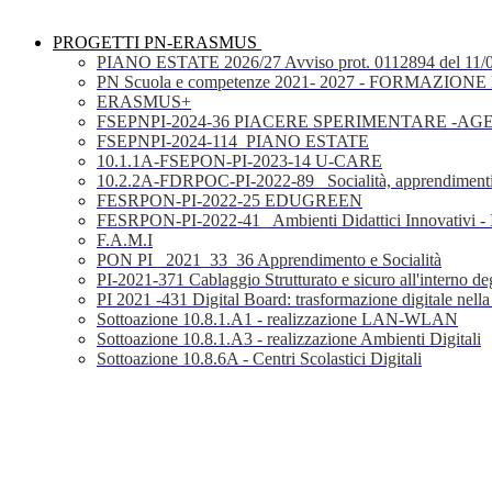
PROGETTI PN-ERASMUS
PIANO ESTATE 2026/27 Avviso prot. 0112894 del 11/
PN Scuola e competenze 2021- 2027 - FORMAZIONE D
ERASMUS+
FSEPNPI-2024-36 PIACERE SPERIMENTARE -A
FSEPNPI-2024-114_PIANO ESTATE
10.1.1A-FSEPON-PI-2023-14 U-CARE
10.2.2A-FDRPOC-PI-2022-89_ Socialità, apprendimenti
FESRPON-PI-2022-25 EDUGREEN
FESRPON-PI-2022-41_ Ambienti Didattici Innovativi - 
F.A.M.I
PON PI_ 2021_33_36 Apprendimento e Socialità
PI-2021-371 Cablaggio Strutturato e sicuro all'interno degl
PI 2021 -431 Digital Board: trasformazione digitale nella
Sottoazione 10.8.1.A1 - realizzazione LAN-WLAN
Sottoazione 10.8.1.A3 - realizzazione Ambienti Digitali
Sottoazione 10.8.6A - Centri Scolastici Digitali