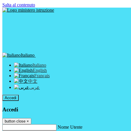
Salta al contenuto
Italiano
Italiano
English
Français
中文
عربى
Accedi
Accedi
button close
×
Nome Utente