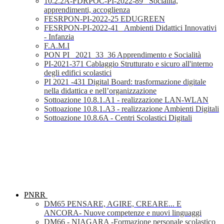
10.2.2A-FDRPOC-PI-2022-89_ Socialità,
apprendimenti, accoglienza
FESRPON-PI-2022-25 EDUGREEN
FESRPON-PI-2022-41_ Ambienti Didattici Innovativi
- Infanzia
F.A.M.I
PON PI_ 2021_33_36 Apprendimento e Socialità
PI-2021-371 Cablaggio Strutturato e sicuro all'interno
degli edifici scolastici
PI 2021 -431 Digital Board: trasformazione digitale
nella didattica e nell’organizzazione
Sottoazione 10.8.1.A1 - realizzazione LAN-WLAN
Sottoazione 10.8.1.A3 - realizzazione Ambienti Digitali
Sottoazione 10.8.6A - Centri Scolastici Digitali
PNRR
DM65 PENSARE, AGIRE, CREARE... E
ANCORA- Nuove competenze e nuovi linguaggi
DM66 - NIAGARA -Formazione personale scolastico