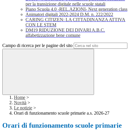
per la transizione digitale nelle scuole statali
Piano Scuola 4.0 -REL.AZIONI- Next generation class
Animatori digitali 2022-2024 D.M. n. 222/2022
CARING CITIZEN: LA CITTADINANZA ATTIVA
CON LE STEM
DM19 RIDUZIONE DEI DIVARI A.B.C.
alfabetizzazione bene comune
Campo di ricerca per le pagine del sito
Home
>
Novità
>
Le notizie
>
Orari di funzionamento scuole primarie a.s. 2026-27
Orari di funzionamento scuole primarie