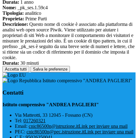
Durata:
1 anno
Nome:
_pk_ses.1.59c4
Tipologia:
analitico
Proprieta:
Prime Parti
Descrizione:
Questo nome di cookie è associato alla piattaforma di
analisi web open source Piwik. Viene utilizzato per aiutare i
proprietari di siti Web a monitorare il comportamento dei visitatori e
misurare le prestazioni del sito. È un cookie di tipo pattern, in cui il
prefisso _pk_ses è seguito da una breve serie di numeri e lettere, che
si ritiene sia un codice di riferimento per il dominio che imposta il
cookie.
Durata:
30 minuti
Accetta tutti
Salva le preferenze
Istituto comprensivo "ANDREA PAGLIERI"
Contatti
Istituto comprensivo "ANDREA PAGLIERI"
Via Matteotti, 33 12045 - Fossano (CN)
Tel:
017260321
Email:
cnic86500n@istruzione.it
Link per inviare una mail
PEC:
cnic86500n@pec.istruzione.it
Link per inviare una mail
C.F.: 95026350041