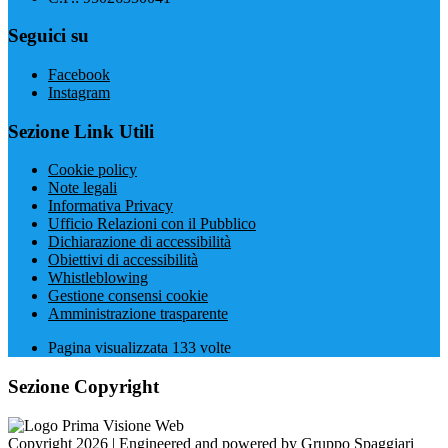
Seguici su
Facebook
Instagram
Sezione Link Utili
Cookie policy
Note legali
Informativa Privacy
Ufficio Relazioni con il Pubblico
Dichiarazione di accessibilità
Obiettivi di accessibilità
Whistleblowing
Gestione consensi cookie
Amministrazione trasparente
Pagina visualizzata
133
volte
Sezione Copyright
Copyright 2026 | Engineered and powered by Gruppo Spaggiari