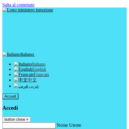
Salta al contenuto
Italiano
Italiano
English
Français
中文
عربى
Accedi
Accedi
button close
×
Nome Utente