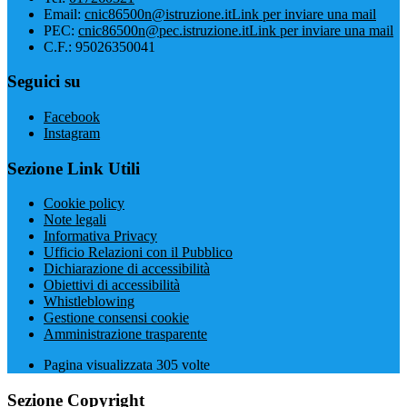
Email:
cnic86500n@istruzione.it
Link per inviare una mail
PEC:
cnic86500n@pec.istruzione.it
Link per inviare una mail
C.F.: 95026350041
Seguici su
Facebook
Instagram
Sezione Link Utili
Cookie policy
Note legali
Informativa Privacy
Ufficio Relazioni con il Pubblico
Dichiarazione di accessibilità
Obiettivi di accessibilità
Whistleblowing
Gestione consensi cookie
Amministrazione trasparente
Pagina visualizzata
305
volte
Sezione Copyright