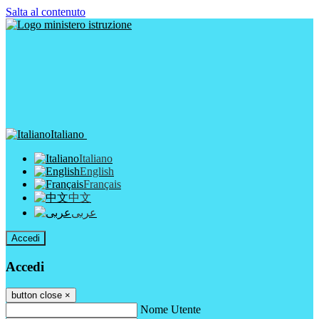
Salta al contenuto
Italiano
Italiano
English
Français
中文
عربى
Accedi
Accedi
button close
×
Nome Utente