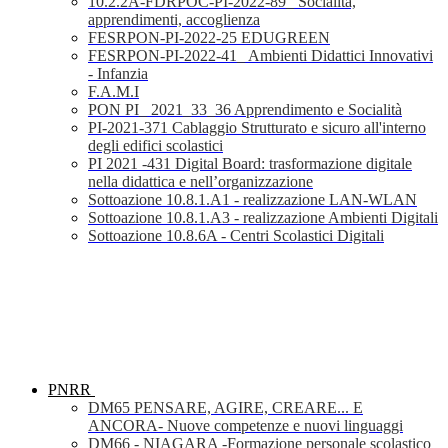
10.2.2A-FDRPOC-PI-2022-89_ Socialità,
apprendimenti, accoglienza
FESRPON-PI-2022-25 EDUGREEN
FESRPON-PI-2022-41_ Ambienti Didattici Innovativi
- Infanzia
F.A.M.I
PON PI_ 2021_33_36 Apprendimento e Socialità
PI-2021-371 Cablaggio Strutturato e sicuro all'interno
degli edifici scolastici
PI 2021 -431 Digital Board: trasformazione digitale
nella didattica e nell’organizzazione
Sottoazione 10.8.1.A1 - realizzazione LAN-WLAN
Sottoazione 10.8.1.A3 - realizzazione Ambienti Digitali
Sottoazione 10.8.6A - Centri Scolastici Digitali
PNRR
DM65 PENSARE, AGIRE, CREARE... E
ANCORA- Nuove competenze e nuovi linguaggi
DM66 - NIAGARA -Formazione personale scolastico