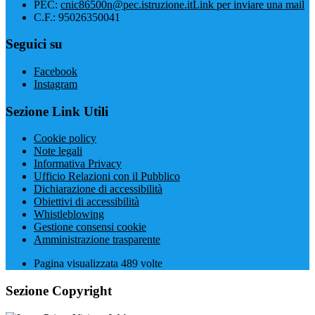
PEC:
cnic86500n@pec.istruzione.it
Link per inviare una mail
C.F.: 95026350041
Seguici su
Facebook
Instagram
Sezione Link Utili
Cookie policy
Note legali
Informativa Privacy
Ufficio Relazioni con il Pubblico
Dichiarazione di accessibilità
Obiettivi di accessibilità
Whistleblowing
Gestione consensi cookie
Amministrazione trasparente
Pagina visualizzata
489
volte
Sezione Copyright