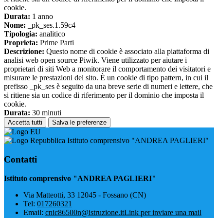
cookie.
Durata:
1 anno
Nome:
_pk_ses.1.59c4
Tipologia:
analitico
Proprieta:
Prime Parti
Descrizione:
Questo nome di cookie è associato alla piattaforma di
analisi web open source Piwik. Viene utilizzato per aiutare i
proprietari di siti Web a monitorare il comportamento dei visitatori e
misurare le prestazioni del sito. È un cookie di tipo pattern, in cui il
prefisso _pk_ses è seguito da una breve serie di numeri e lettere, che
si ritiene sia un codice di riferimento per il dominio che imposta il
cookie.
Durata:
30 minuti
Accetta tutti
Salva le preferenze
Istituto comprensivo "ANDREA PAGLIERI"
Contatti
Istituto comprensivo "ANDREA PAGLIERI"
Via Matteotti, 33 12045 - Fossano (CN)
Tel:
017260321
Email:
cnic86500n@istruzione.it
Link per inviare una mail