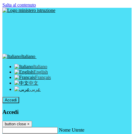
Salta al contenuto
Italiano
Italiano
English
Français
中文
عربى
Accedi
Accedi
button close
×
Nome Utente