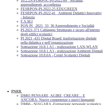
10.2.2A-FDRPOC-PI-2022-89_ Socialità,
apprendimenti, accoglienza
FESRPON-PI-2022-25 EDUGREEN
FESRPON-PI-2022-41_ Ambienti Didattici Innovativi
- Infanzia
F.A.M.I
PON PI_ 2021_33_36 Apprendimento e Socialità
PI-2021-371 Cablaggio Strutturato e sicuro all'interno
degli edifici scolastici
PI 2021 -431 Digital Board: trasformazione digitale
nella didattica e nell’organizzazione
Sottoazione 10.8.1.A1 - realizzazione LAN-WLAN
Sottoazione 10.8.1.A3 - realizzazione Ambienti Digitali
Sottoazione 10.8.6A - Centri Scolastici Digitali
PNRR
DM65 PENSARE, AGIRE, CREARE... E
ANCORA- Nuove competenze e nuovi linguaggi
DM66 - NIAGARA -Formazione personale scolastico